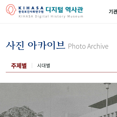
기관
걸어
기관
사진 아카이브
Photo Archive
역대
연구원
주제별
시대별