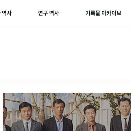
 역사
연구 역사
기록물 아카이브
온 길
정책과 연구
사진 아카이브
 변천사
키워드로 보는 연구 역사
문서 기록물
 기관장
연구자들
행정박물
 사람들
간행물 변천사
영상 기록물