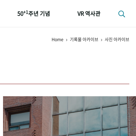
+1
50
주년 기념
VR 역사관
성과 50선
Home
기록물 아카이브
사진 아카이브
숫자로 보는 50년
+1
50
주년 광장
세계와 함께 한 KIHASA