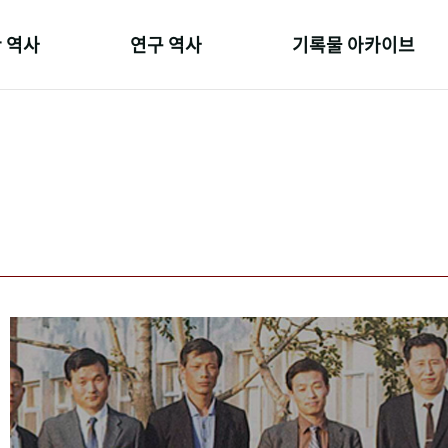
 역사
연구 역사
기록물 아카이브
온 길
정책과 연구
사진 아카이브
 변천사
키워드로 보는 연구 역사
문서 기록물
 기관장
연구자들
행정박물
 사람들
간행물 변천사
영상 기록물