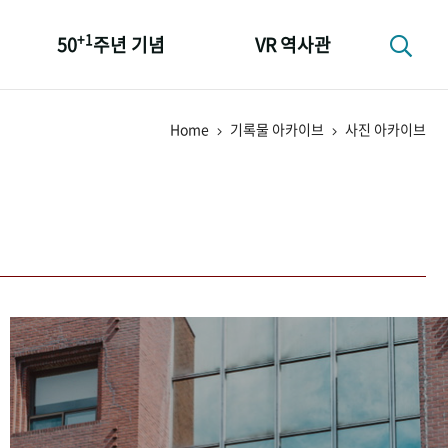
+1
50
주년 기념
VR 역사관
성과 50선
Home
기록물 아카이브
사진 아카이브
숫자로 보는 50년
+1
50
주년 광장
세계와 함께 한 KIHASA