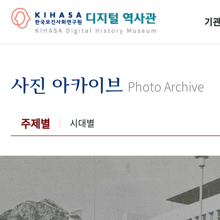
기관
걸어
기관
사진 아카이브
Photo Archive
역대
연구원
주제별
시대별