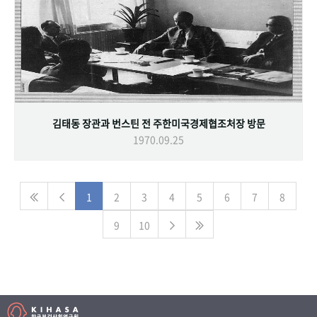
김태동 장관과 번스틴 전 주한미국경제협조처장 방문
1970.09.25
1
2
3
4
5
6
7
8
9
10