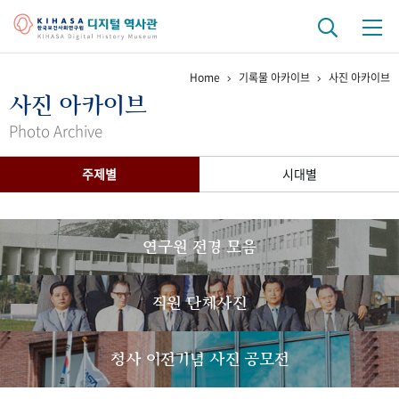
Home
기록물 아카이브
사진 아카이브
기관 역사
사진 아카이브
걸어온 길
기관 변천사
역대 기관장
연구원 사람들
Photo Archive
연구 역사
주제별
시대별
정책과 연구
키워드로 보는 연구 역사
연구자들
간행물 변천사
연구원 전경 모음
기록물 아카이브
직원 단체사진
사진 아카이브
문서 기록물
행정박물
영상 기록물
청사 이전기념 사진 공모전
+1
50
주년 기념