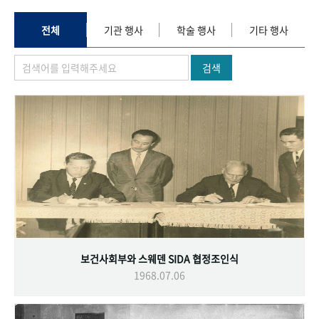
+1
성과 50선
숫자로 보는 50년
50
주년 광장
세계와 함께 한 KIHASA
전체
기관 행사
학술 행사
기타 행사
검색
VR 역사관
보건사회부와 스웨덴 SIDA 협정조인식
1968.07.06