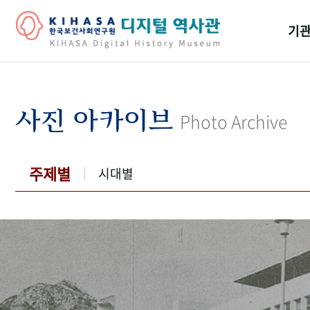
기관
걸어
기관
사진 아카이브
Photo Archive
역대
연구원
주제별
시대별