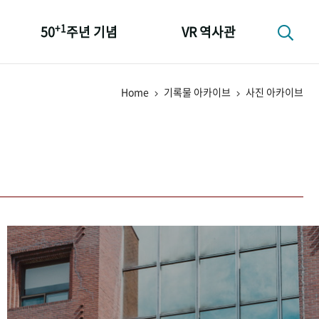
+1
50
주년 기념
VR 역사관
성과 50선
Home
기록물 아카이브
사진 아카이브
숫자로 보는 50년
+1
50
주년 광장
세계와 함께 한 KIHASA