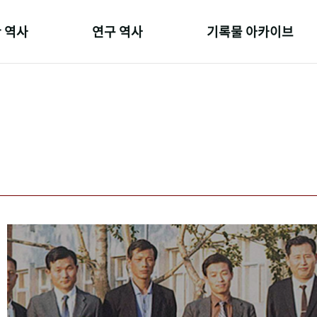
 역사
연구 역사
기록물 아카이브
온 길
정책과 연구
사진 아카이브
 변천사
키워드로 보는 연구 역사
문서 기록물
 기관장
연구자들
행정박물
 사람들
간행물 변천사
영상 기록물