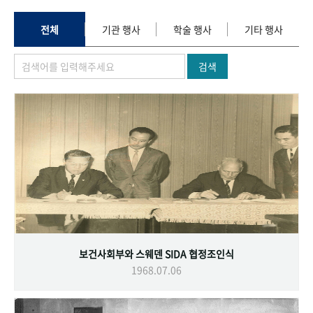
+1
성과 50선
숫자로 보는 50년
50
주년 광장
세계와 함께 한 KIHASA
전체
기관 행사
학술 행사
기타 행사
검색
VR 역사관
보건사회부와 스웨덴 SIDA 협정조인식
1968.07.06