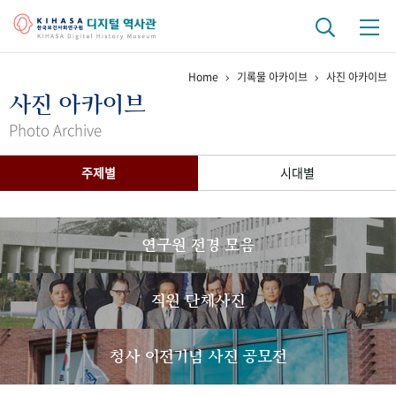
Home
기록물 아카이브
사진 아카이브
기관 역사
사진 아카이브
걸어온 길
기관 변천사
역대 기관장
연구원 사람들
Photo Archive
연구 역사
주제별
시대별
정책과 연구
키워드로 보는 연구 역사
연구자들
간행물 변천사
연구원 전경 모음
기록물 아카이브
직원 단체사진
사진 아카이브
문서 기록물
행정박물
영상 기록물
청사 이전기념 사진 공모전
+1
50
주년 기념