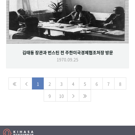
김태동 장관과 번스틴 전 주한미국경제협조처장 방문
1970.09.25
1
2
3
4
5
6
7
8
9
10