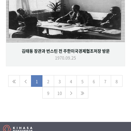
김태동 장관과 번스틴 전 주한미국경제협조처장 방문
1970.09.25
1
2
3
4
5
6
7
8
9
10