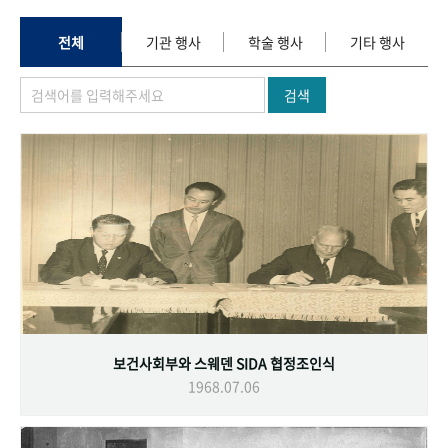
+1
성과 50선
숫자로 보는 50년
50
주년 광장
세계와 함께 한 KIHASA
전체
기관 행사
학술 행사
기타 행사
검색
VR 역사관
보건사회부와 스웨덴 SIDA 협정조인식
1968.07.06