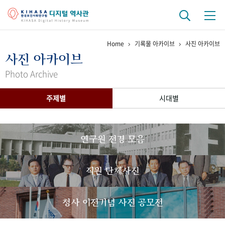
Home
기록물 아카이브
사진 아카이브
기관 역사
사진 아카이브
걸어온 길
기관 변천사
역대 기관장
연구원 사람들
Photo Archive
연구 역사
주제별
시대별
정책과 연구
키워드로 보는 연구 역사
연구자들
간행물 변천사
연구원 전경 모음
기록물 아카이브
직원 단체사진
사진 아카이브
문서 기록물
행정박물
영상 기록물
청사 이전기념 사진 공모전
+1
50
주년 기념