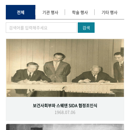
+1
성과 50선
숫자로 보는 50년
50
주년 광장
세계와 함께 한 KIHASA
전체
기관 행사
학술 행사
기타 행사
검색
VR 역사관
보건사회부와 스웨덴 SIDA 협정조인식
1968.07.06