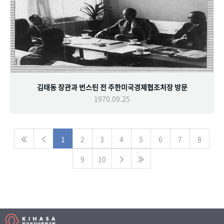
김태동 장관과 번스틴 전 주한미국경제협조처장 방문
1970.09.25
1
2
3
4
5
6
7
8
9
10