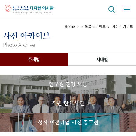
Home
기록물 아카이브
사진 아카이브
기관 역사
사진 아카이브
걸어온 길
기관 변천사
역대 기관장
연구원 사람들
Photo Archive
연구 역사
주제별
시대별
정책과 연구
키워드로 보는 연구 역사
연구자들
간행물 변천사
연구원 전경 모음
기록물 아카이브
직원 단체사진
사진 아카이브
문서 기록물
행정박물
영상 기록물
청사 이전기념 사진 공모전
+1
50
주년 기념