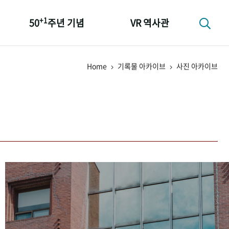
+1
50
주년 기념
VR 역사관
성과 50선
Home
기록물 아카이브
사진 아카이브
숫자로 보는 50년
+1
50
주년 광장
세계와 함께 한 KIHASA