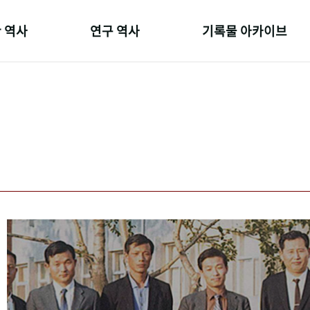
 역사
연구 역사
기록물 아카이브
온 길
정책과 연구
사진 아카이브
 변천사
키워드로 보는 연구 역사
문서 기록물
 기관장
연구자들
행정박물
 사람들
간행물 변천사
영상 기록물