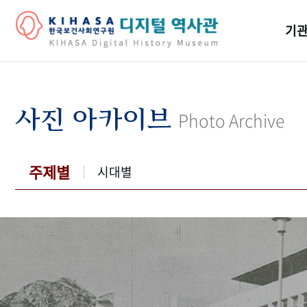
기관
걸어
기관
사진 아카이브
Photo Archive
역대
연구원
주제별
시대별