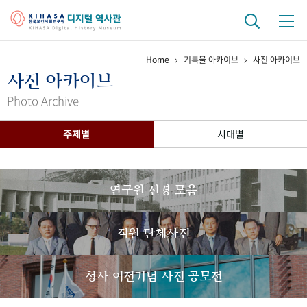
Home
기록물 아카이브
사진 아카이브
기관 역사
사진 아카이브
걸어온 길
기관 변천사
역대 기관장
연구원 사람들
Photo Archive
연구 역사
주제별
시대별
정책과 연구
키워드로 보는 연구 역사
연구자들
간행물 변천사
연구원 전경 모음
기록물 아카이브
직원 단체사진
사진 아카이브
문서 기록물
행정박물
영상 기록물
청사 이전기념 사진 공모전
+1
50
주년 기념