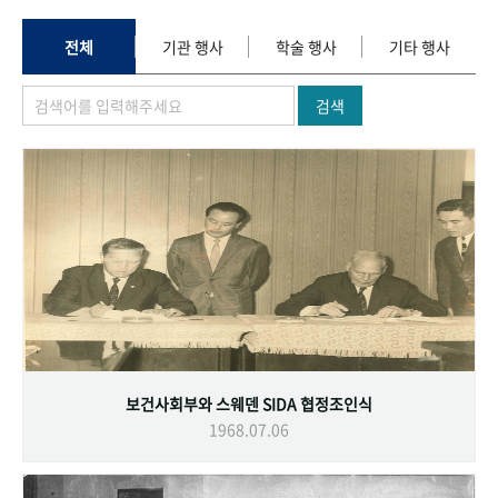
+1
성과 50선
숫자로 보는 50년
50
주년 광장
세계와 함께 한 KIHASA
전체
기관 행사
학술 행사
기타 행사
검색
VR 역사관
보건사회부와 스웨덴 SIDA 협정조인식
1968.07.06