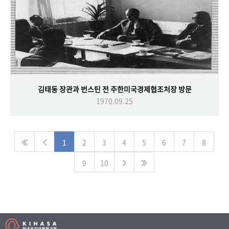
김태동 장관과 번스틴 전 주한미국경제협조처장 방문
1970.09.25
1
2
3
4
5
6
7
8
9
10