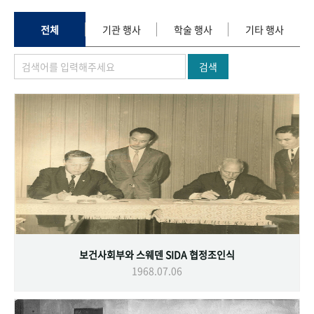
+1
성과 50선
숫자로 보는 50년
50
주년 광장
세계와 함께 한 KIHASA
전체
기관 행사
학술 행사
기타 행사
검색
VR 역사관
보건사회부와 스웨덴 SIDA 협정조인식
1968.07.06