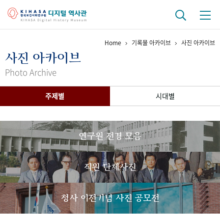
Home
기록물 아카이브
사진 아카이브
기관 역사
사진 아카이브
걸어온 길
기관 변천사
역대 기관장
연구원 사람들
Photo Archive
연구 역사
주제별
시대별
정책과 연구
키워드로 보는 연구 역사
연구자들
간행물 변천사
연구원 전경 모음
기록물 아카이브
직원 단체사진
사진 아카이브
문서 기록물
행정박물
영상 기록물
청사 이전기념 사진 공모전
+1
50
주년 기념