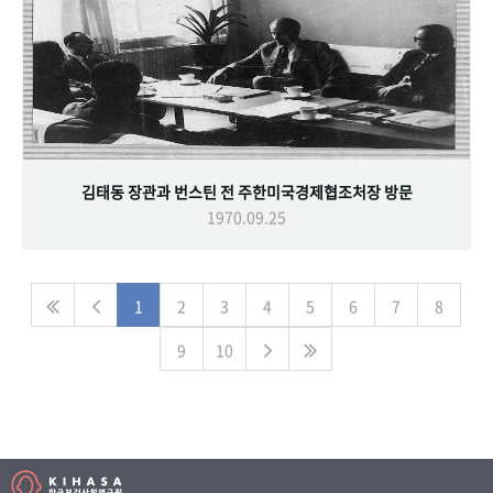
김태동 장관과 번스틴 전 주한미국경제협조처장 방문
1970.09.25
1
2
3
4
5
6
7
8
9
10