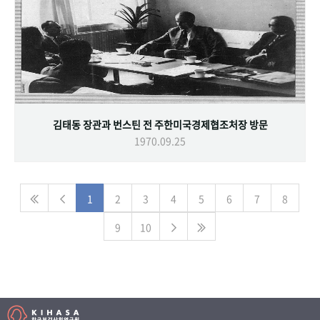
김태동 장관과 번스틴 전 주한미국경제협조처장 방문
1970.09.25
1
2
3
4
5
6
7
8
9
10