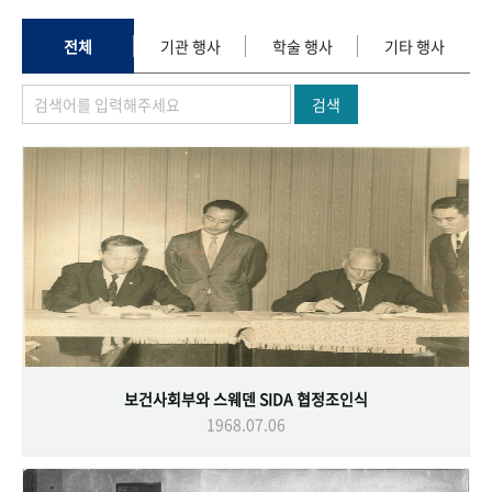
+1
성과 50선
숫자로 보는 50년
50
주년 광장
세계와 함께 한 KIHASA
전체
기관 행사
학술 행사
기타 행사
검색
VR 역사관
보건사회부와 스웨덴 SIDA 협정조인식
1968.07.06