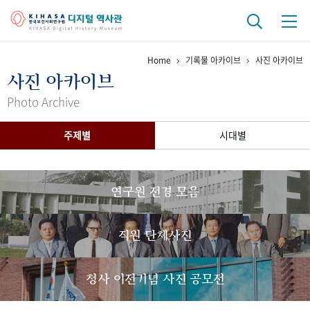
Home
기록물 아카이브
사진 아카이브
기관 역사
사진 아카이브
걸어온 길
기관 변천사
역대 기관장
연구원 사람들
Photo Archive
연구 역사
주제별
시대별
정책과 연구
키워드로 보는 연구 역사
연구자들
간행물 변천사
연구원 전경 모음
기록물 아카이브
직원 단체사진
사진 아카이브
문서 기록물
행정박물
영상 기록물
청사 이전기념 사진 공모전
+1
50
주년 기념