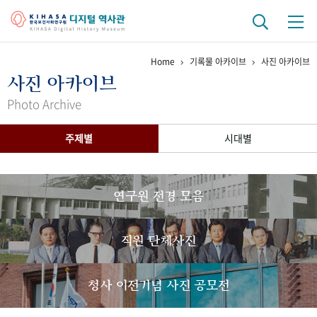
Home
기록물 아카이브
사진 아카이브
기관 역사
사진 아카이브
걸어온 길
기관 변천사
역대 기관장
연구원 사람들
Photo Archive
연구 역사
주제별
시대별
정책과 연구
키워드로 보는 연구 역사
연구자들
간행물 변천사
연구원 전경 모음
기록물 아카이브
직원 단체사진
사진 아카이브
문서 기록물
행정박물
영상 기록물
청사 이전기념 사진 공모전
+1
50
주년 기념