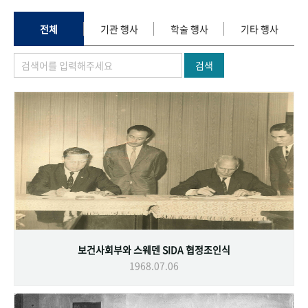
+1
성과 50선
숫자로 보는 50년
50
주년 광장
세계와 함께 한 KIHASA
전체
기관 행사
학술 행사
기타 행사
검색
VR 역사관
보건사회부와 스웨덴 SIDA 협정조인식
1968.07.06