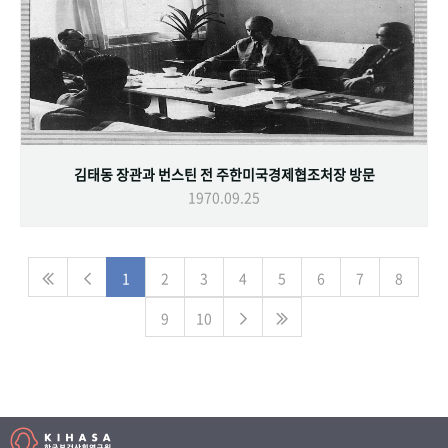
김태동 장관과 번스틴 전 주한미국경제협조처장 방문
1970.09.25
1
2
3
4
5
6
7
8
9
10