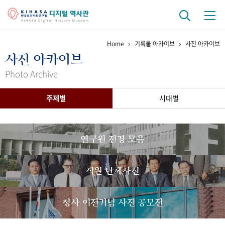
Home
기록물 아카이브
사진 아카이브
기관 역사
사진 아카이브
걸어온 길
기관 변천사
역대 기관장
연구원 사람들
Photo Archive
연구 역사
주제별
시대별
정책과 연구
키워드로 보는 연구 역사
연구자들
간행물 변천사
연구원 전경 모음
기록물 아카이브
직원 단체사진
사진 아카이브
문서 기록물
행정박물
영상 기록물
청사 이전기념 사진 공모전
+1
50
주년 기념