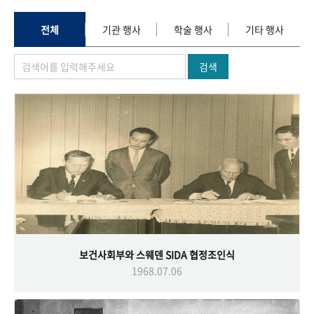
+1
성과 50선
숫자로 보는 50년
50
주년 광장
세계와 함께 한 KIHASA
전체
기관 행사
학술 행사
기타 행사
검색
VR 역사관
보건사회부와 스웨덴 SIDA 협정조인식
1968.07.06