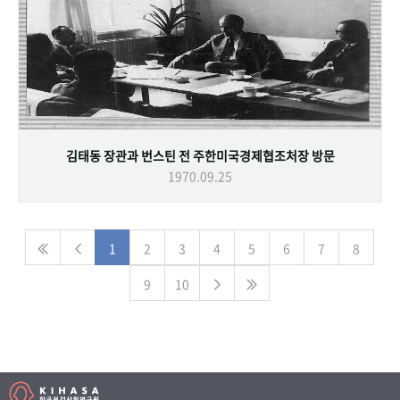
김태동 장관과 번스틴 전 주한미국경제협조처장 방문
1970.09.25
1
2
3
4
5
6
7
8
9
10