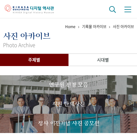
Home
기록물 아카이브
사진 아카이브
기관 역사
사진 아카이브
걸어온 길
기관 변천사
역대 기관장
연구원 사람들
Photo Archive
연구 역사
주제별
시대별
정책과 연구
키워드로 보는 연구 역사
연구자들
간행물 변천사
연구원 전경 모음
기록물 아카이브
직원 단체사진
사진 아카이브
문서 기록물
행정박물
영상 기록물
청사 이전기념 사진 공모전
+1
50
주년 기념