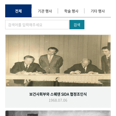
+1
성과 50선
숫자로 보는 50년
50
주년 광장
세계와 함께 한 KIHASA
전체
기관 행사
학술 행사
기타 행사
검색
VR 역사관
보건사회부와 스웨덴 SIDA 협정조인식
1968.07.06