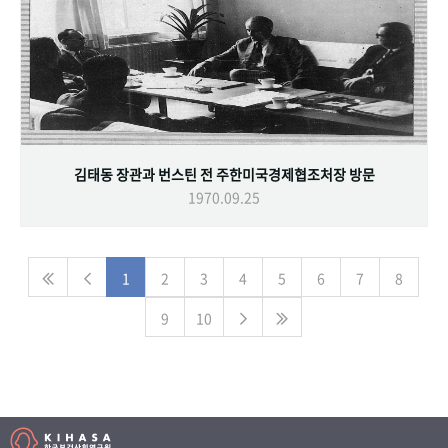
김태동 장관과 번스틴 전 주한미국경제협조처장 방문
1970.09.25
1
2
3
4
5
6
7
8
9
10