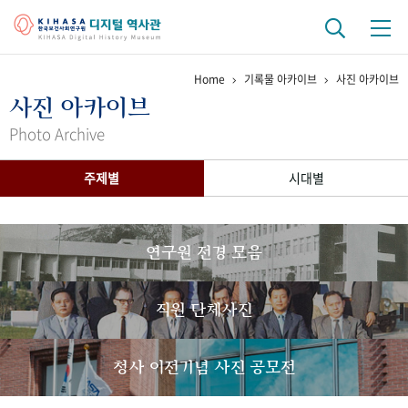
Home
기록물 아카이브
사진 아카이브
기관 역사
사진 아카이브
걸어온 길
기관 변천사
역대 기관장
연구원 사람들
Photo Archive
연구 역사
주제별
시대별
정책과 연구
키워드로 보는 연구 역사
연구자들
간행물 변천사
연구원 전경 모음
기록물 아카이브
직원 단체사진
사진 아카이브
문서 기록물
행정박물
영상 기록물
청사 이전기념 사진 공모전
+1
50
주년 기념