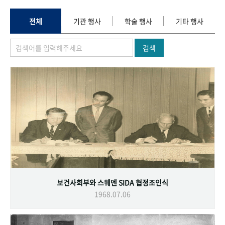
+1
성과 50선
숫자로 보는 50년
50
주년 광장
세계와 함께 한 KIHASA
전체
기관 행사
학술 행사
기타 행사
검색
VR 역사관
보건사회부와 스웨덴 SIDA 협정조인식
1968.07.06