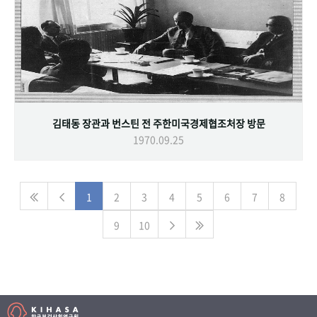
김태동 장관과 번스틴 전 주한미국경제협조처장 방문
1970.09.25
1
2
3
4
5
6
7
8
9
10