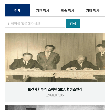
+1
성과 50선
숫자로 보는 50년
50
주년 광장
세계와 함께 한 KIHASA
전체
기관 행사
학술 행사
기타 행사
검색
VR 역사관
보건사회부와 스웨덴 SIDA 협정조인식
1968.07.06