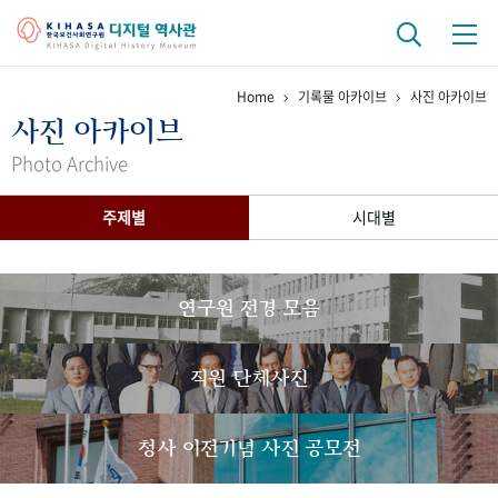
Home
기록물 아카이브
사진 아카이브
기관 역사
사진 아카이브
걸어온 길
기관 변천사
역대 기관장
연구원 사람들
Photo Archive
연구 역사
주제별
시대별
정책과 연구
키워드로 보는 연구 역사
연구자들
간행물 변천사
연구원 전경 모음
기록물 아카이브
직원 단체사진
사진 아카이브
문서 기록물
행정박물
영상 기록물
청사 이전기념 사진 공모전
+1
50
주년 기념