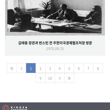
김태동 장관과 번스틴 전 주한미국경제협조처장 방문
1970.09.25
1
2
3
4
5
6
7
8
9
10