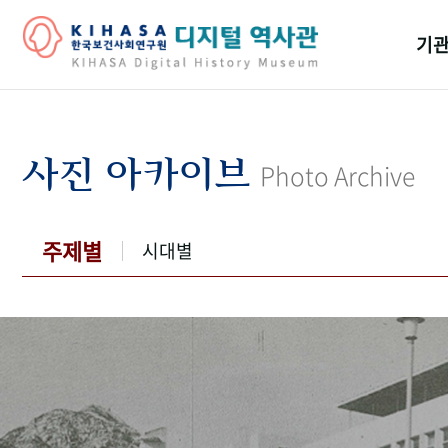
기관
걸어
기관
사진 아카이브
Photo Archive
역대
연구원
주제별
시대별