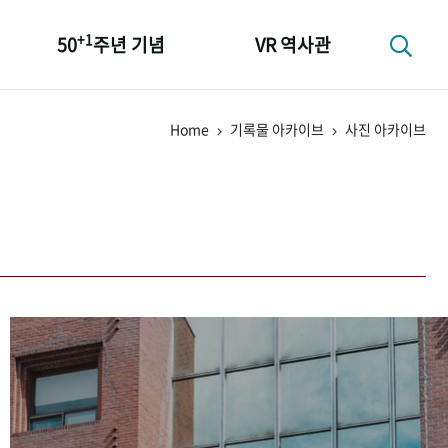
+1
50
주년 기념
VR 역사관
성과 50선
Home
기록물 아카이브
사진 아카이브
숫자로 보는 50년
+1
50
주년 광장
세계와 함께 한 KIHASA