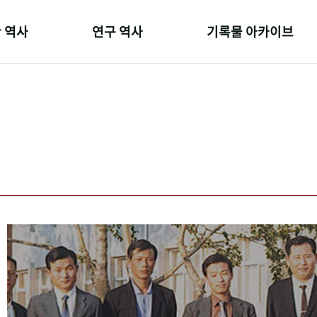
 역사
연구 역사
기록물 아카이브
온 길
정책과 연구
사진 아카이브
 변천사
키워드로 보는 연구 역사
문서 기록물
 기관장
연구자들
행정박물
 사람들
간행물 변천사
영상 기록물