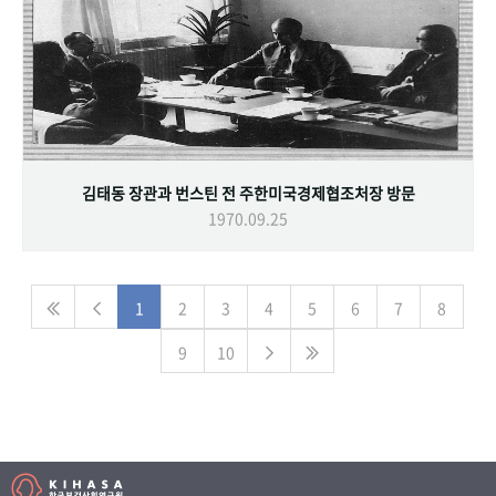
김태동 장관과 번스틴 전 주한미국경제협조처장 방문
1970.09.25
1
2
3
4
5
6
7
8
9
10