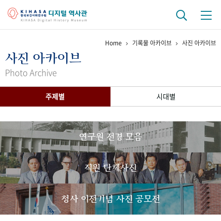
Home
기록물 아카이브
사진 아카이브
기관 역사
사진 아카이브
걸어온 길
기관 변천사
역대 기관장
연구원 사람들
Photo Archive
연구 역사
주제별
시대별
정책과 연구
키워드로 보는 연구 역사
연구자들
간행물 변천사
연구원 전경 모음
기록물 아카이브
직원 단체사진
사진 아카이브
문서 기록물
행정박물
영상 기록물
청사 이전기념 사진 공모전
+1
50
주년 기념