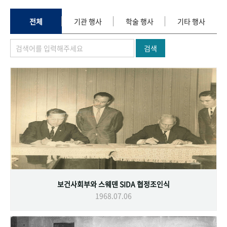
+1
성과 50선
숫자로 보는 50년
50
주년 광장
세계와 함께 한 KIHASA
전체
기관 행사
학술 행사
기타 행사
검색
VR 역사관
보건사회부와 스웨덴 SIDA 협정조인식
1968.07.06