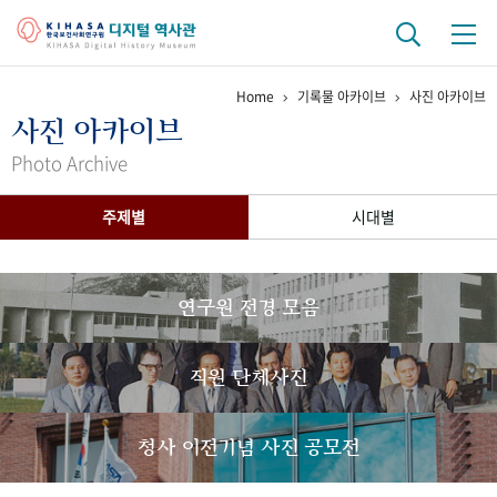
Home
기록물 아카이브
사진 아카이브
기관 역사
사진 아카이브
걸어온 길
기관 변천사
역대 기관장
연구원 사람들
Photo Archive
연구 역사
주제별
시대별
정책과 연구
키워드로 보는 연구 역사
연구자들
간행물 변천사
연구원 전경 모음
기록물 아카이브
직원 단체사진
사진 아카이브
문서 기록물
행정박물
영상 기록물
청사 이전기념 사진 공모전
+1
50
주년 기념