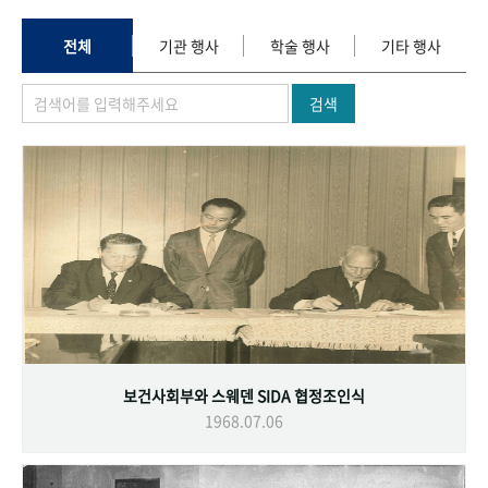
+1
성과 50선
숫자로 보는 50년
50
주년 광장
세계와 함께 한 KIHASA
전체
기관 행사
학술 행사
기타 행사
검색
VR 역사관
보건사회부와 스웨덴 SIDA 협정조인식
1968.07.06