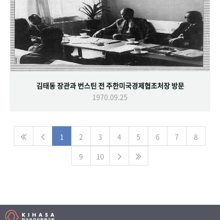
김태동 장관과 번스틴 전 주한미국경제협조처장 방문
1970.09.25
1
2
3
4
5
6
7
8
9
10