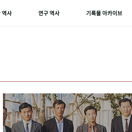
 역사
연구 역사
기록물 아카이브
온 길
정책과 연구
사진 아카이브
 변천사
키워드로 보는 연구 역사
문서 기록물
 기관장
연구자들
행정박물
 사람들
간행물 변천사
영상 기록물