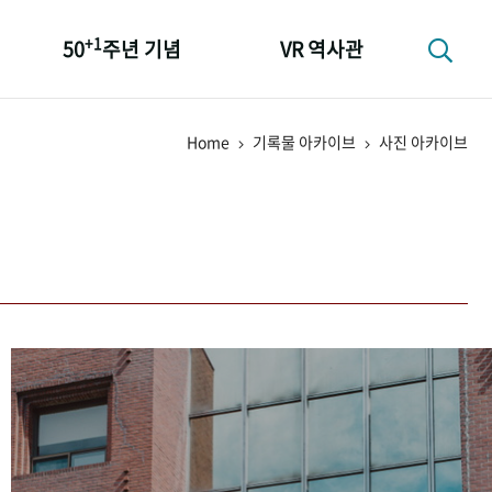
+1
50
주년 기념
VR 역사관
성과 50선
Home
기록물 아카이브
사진 아카이브
숫자로 보는 50년
+1
50
주년 광장
세계와 함께 한 KIHASA