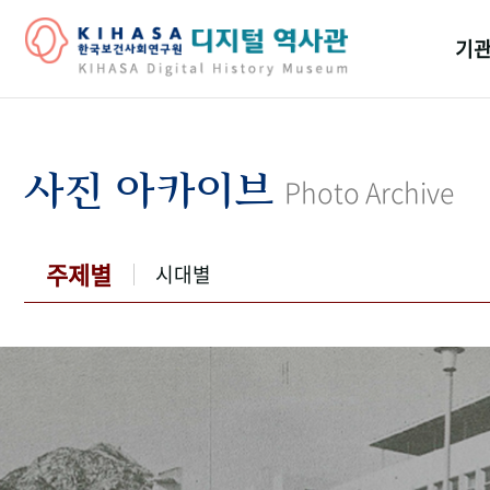
기관
걸어
기관
사진 아카이브
Photo Archive
역대
연구원
주제별
시대별