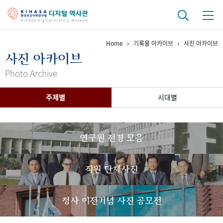
Home
기록물 아카이브
사진 아카이브
기관 역사
사진 아카이브
걸어온 길
기관 변천사
역대 기관장
연구원 사람들
Photo Archive
연구 역사
주제별
시대별
정책과 연구
키워드로 보는 연구 역사
연구자들
간행물 변천사
연구원 전경 모음
기록물 아카이브
직원 단체사진
사진 아카이브
문서 기록물
행정박물
영상 기록물
청사 이전기념 사진 공모전
+1
50
주년 기념