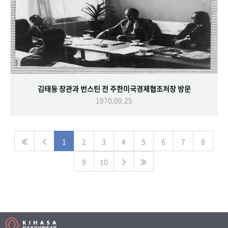
김태동 장관과 번스틴 전 주한미국경제협조처장 방문
1970.09.25
1
2
3
4
5
6
7
8
9
10