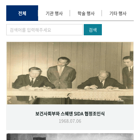
+1
성과 50선
숫자로 보는 50년
50
주년 광장
세계와 함께 한 KIHASA
전체
기관 행사
학술 행사
기타 행사
검색
VR 역사관
보건사회부와 스웨덴 SIDA 협정조인식
1968.07.06