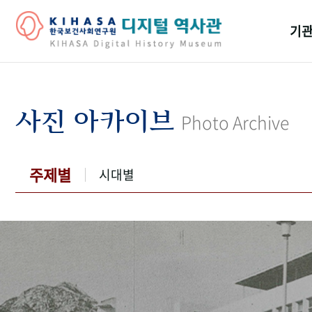
기관
걸어
기관
사진 아카이브
Photo Archive
역대
연구원
주제별
시대별