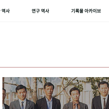
 역사
연구 역사
기록물 아카이브
온 길
정책과 연구
사진 아카이브
 변천사
키워드로 보는 연구 역사
문서 기록물
 기관장
연구자들
행정박물
 사람들
간행물 변천사
영상 기록물