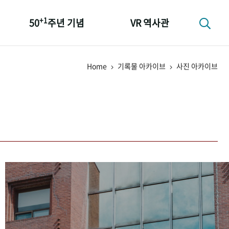
+1
50
주년 기념
VR 역사관
성과 50선
Home
기록물 아카이브
사진 아카이브
숫자로 보는 50년
+1
50
주년 광장
세계와 함께 한 KIHASA