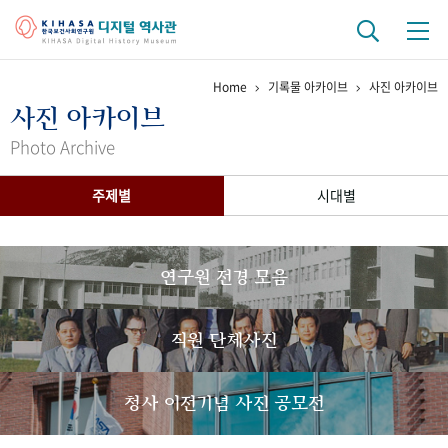
Home
기록물 아카이브
사진 아카이브
기관 역사
사진 아카이브
걸어온 길
기관 변천사
역대 기관장
연구원 사람들
Photo Archive
연구 역사
주제별
시대별
정책과 연구
키워드로 보는 연구 역사
연구자들
간행물 변천사
연구원 전경 모음
기록물 아카이브
직원 단체사진
사진 아카이브
문서 기록물
행정박물
영상 기록물
청사 이전기념 사진 공모전
+1
50
주년 기념