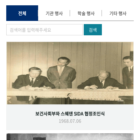
+1
성과 50선
숫자로 보는 50년
50
주년 광장
세계와 함께 한 KIHASA
전체
기관 행사
학술 행사
기타 행사
검색
VR 역사관
보건사회부와 스웨덴 SIDA 협정조인식
1968.07.06