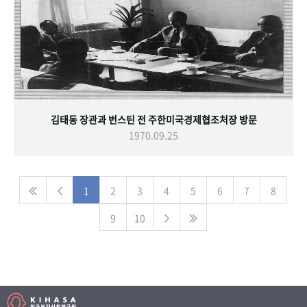
김태동 장관과 번스틴 전 주한미국경제협조처장 방문
1970.09.25
1
2
3
4
5
6
7
8
9
10