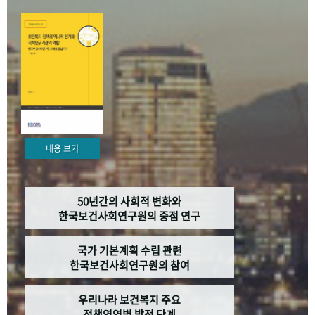
+1
성과 50선
숫자로 보는 50년
50
주년 광장
세계와 함께 한 KIHASA
VR 역사관
내용 보기
50년간의 사회적 변화와
한국보건사회연구원의 중점 연구
국가 기본계획 수립 관련
한국보건사회연구원의 참여
우리나라 보건복지 주요
정책영역별 발전 단계