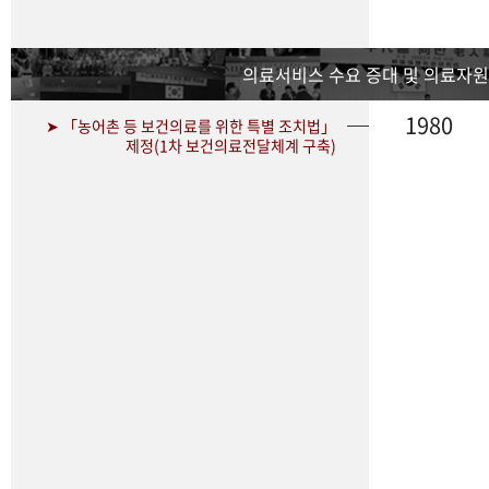
의료서비스 수요 증대 및 의료자원
1980
➤ 「농어촌 등 보건의료를 위한 특별 조치법」
제정(1차 보건의료전달체계 구축)