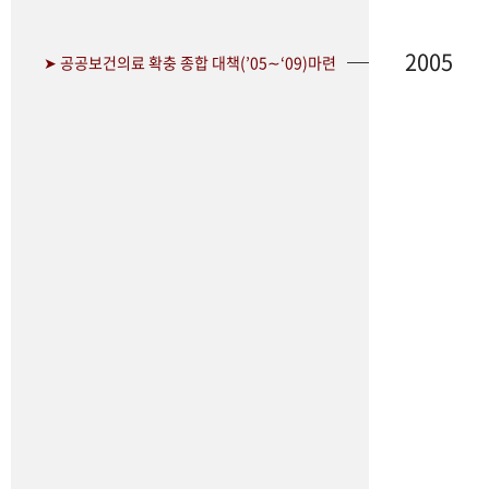
2005
➤ 공공보건의료 확충 종합 대책(’05∼‘09)마련