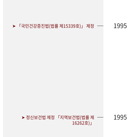
1995
➤ 「국민건강증진법(법률 제15339호)」 제정
1995
➤ 정신보건법 제정 「지역보건법(법률 제
16262호)」