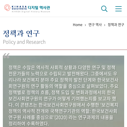
Home
연구 역사
정책과 연구
기관 역사
정책과 연구
걸어온 길
기관 변천사
역대 기관장
연구원 사람들
Policy and Research
연구 역사
정책과 연구
키워드로 보는 연구 역사
연구자들
정책은 수많은 역사적 사회적 상황과 다양한 연구 및 정책
간행물 변천사
전문가들의 노력으로 수립되고 발전해왔다. 그중에서도 우
리나라 보건복지 분야 주요 정책의 발전 단계와 한국보건사
회연구원의 연구 활동의 역할을 중심으로 살펴보았다. 주요
기록물 아카이브
정책별로 정책의 흐름, 정책 도입 및 변화과정에서의 한국
보건사회연구원의 연구가 어떻게 기여했는지를 보고자 했
사진 아카이브
문서 기록물
행정박물
영상 기록물
다. 이 콘텐츠는 한국보건사회연구원에서 수행한 ‘보건복지
정책의 역사적 전개와 국책연구기관의 역할: 한국보건사회
연구원 사례를 중심으로’(2020) 라는 연구과제의 내용을
+1
50
주년 기념
정리하여 수록하였다.