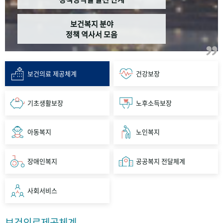
보건복지 분야
정책 역사서 모음
보건의료 제공체계
건강보장
기초생활보장
노후소득보장
아동복지
노인복지
장애인복지
공공복지 전달체계
사회서비스
보건의료제공체계