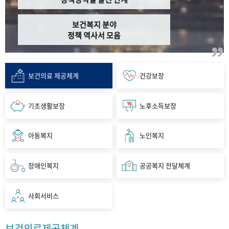
보건복지 분야
정책 역사서 모음
보건의료 제공체계
건강보장
기초생활보장
노후소득보장
아동복지
노인복지
장애인복지
공공복지 전달체계
사회서비스
보건의료제공체계