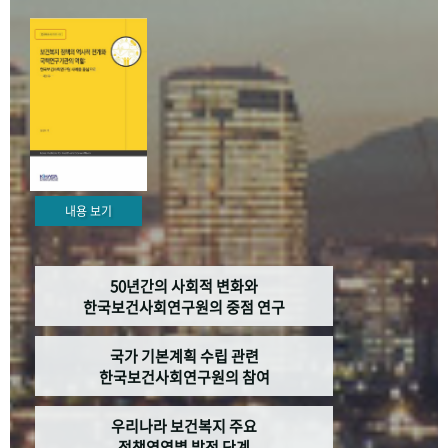
+1
성과 50선
숫자로 보는 50년
50
주년 광장
세계와 함께 한 KIHASA
VR 역사관
내용 보기
50년간의 사회적 변화와
한국보건사회연구원의 중점 연구
국가 기본계획 수립 관련
한국보건사회연구원의 참여
우리나라 보건복지 주요
정책영역별 발전 단계