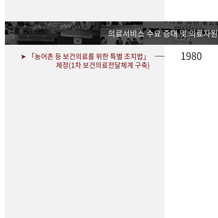
의료서비스 수요 증대 및 의료자원
1980
➤ 「농어촌 등 보건의료를 위한 특별 조치법」
제정(1차 보건의료전달체계 구축)