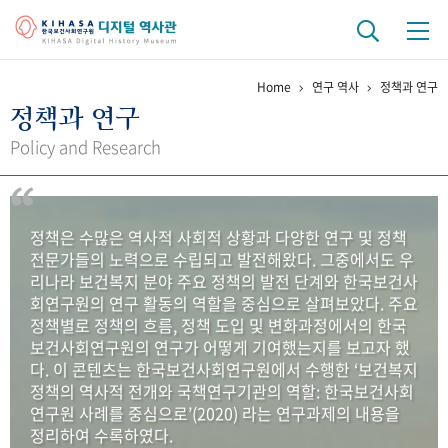
Home
연구 역사
정책과 연구
기관 역사
정책과 연구
걸어온 길
기관 변천사
역대 기관장
연구원 사람들
Policy and Research
연구 역사
정책과 연구
키워드로 보는 연구 역사
연구자들
정책은 수많은 역사적 사회적 상황과 다양한 연구 및 정책
간행물 변천사
전문가들의 노력으로 수립되고 발전해왔다. 그중에서도 우
리나라 보건복지 분야 주요 정책의 발전 단계와 한국보건사
회연구원의 연구 활동의 역할을 중심으로 살펴보았다. 주요
기록물 아카이브
정책별로 정책의 흐름, 정책 도입 및 변화과정에서의 한국
보건사회연구원의 연구가 어떻게 기여했는지를 보고자 했
사진 아카이브
문서 기록물
행정박물
영상 기록물
다. 이 콘텐츠는 한국보건사회연구원에서 수행한 ‘보건복지
정책의 역사적 전개와 국책연구기관의 역할: 한국보건사회
연구원 사례를 중심으로’(2020) 라는 연구과제의 내용을
+1
50
주년 기념
정리하여 수록하였다.