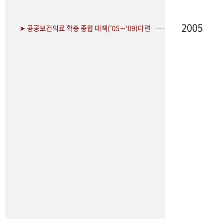
2005
➤ 공공보건의료 확충 종합 대책(’05∼‘09)마련