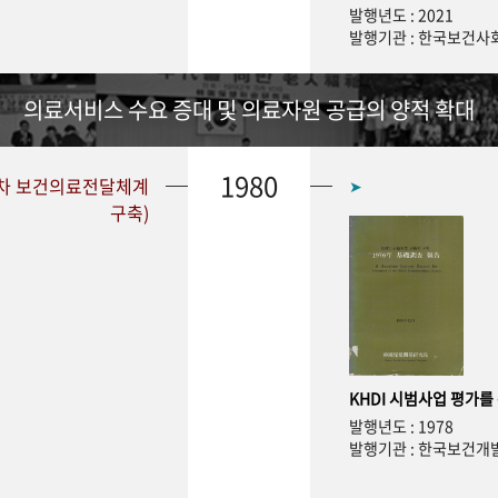
발행년도 : 2021
발행기관 : 한국보건
의료서비스 수요 증대 및 의료자원 공급의 양적 확대
1980
1차 보건의료전달체계
➤
구축)
KHDI 시범사업 평가를
발행년도 : 1978
발행기관 : 한국보건