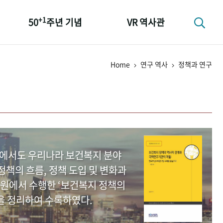
+1
50
주년 기념
VR 역사관
성과 50선
Home
연구 역사
정책과 연구
숫자로 보는 50년
+1
50
주년 광장
세계와 함께 한 KIHASA
중에서도 우리나라 보건복지 분야
책의 흐름, 정책 도입 및 변화과
원에서 수행한 ‘보건복지 정책의
을 정리하여 수록하였다.