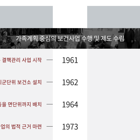
가족계획 중심의 보건사업 수행 및 제도 수립
1961
➤ 결핵관리 사업 시작
1962
 시군단위 보건소 설치
1964
등을 면단위까지 배치
1973
업의 법적 근거 마련