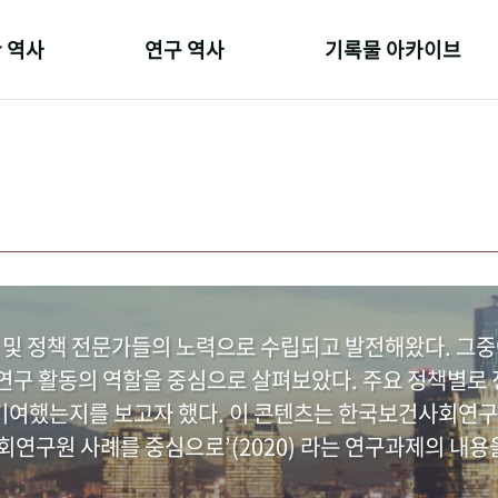
 역사
연구 역사
기록물 아카이브
온 길
정책과 연구
사진 아카이브
 변천사
키워드로 보는 연구 역사
문서 기록물
 기관장
연구자들
행정박물
 사람들
간행물 변천사
영상 기록물
 및 정책 전문가들의 노력으로 수립되고 발전해왔다. 그
구 활동의 역할을 중심으로 살펴보았다. 주요 정책별로 정
여했는지를 보고자 했다. 이 콘텐츠는 한국보건사회연구
연구원 사례를 중심으로’(2020) 라는 연구과제의 내용