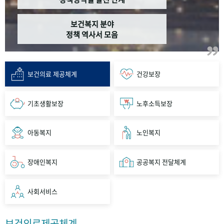
보건복지 분야
정책 역사서 모음
보건의료 제공체계
건강보장
기초생활보장
노후소득보장
아동복지
노인복지
장애인복지
공공복지 전달체계
사회서비스
보건의료제공체계