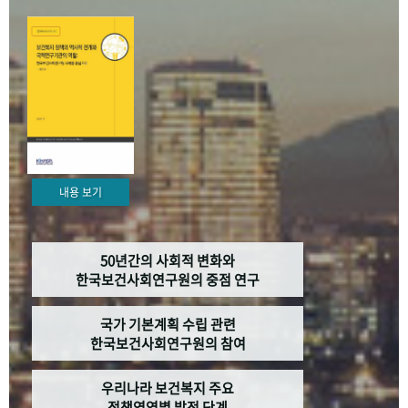
+1
성과 50선
숫자로 보는 50년
50
주년 광장
세계와 함께 한 KIHASA
VR 역사관
내용 보기
50년간의 사회적 변화와
한국보건사회연구원의 중점 연구
국가 기본계획 수립 관련
한국보건사회연구원의 참여
우리나라 보건복지 주요
정책영역별 발전 단계