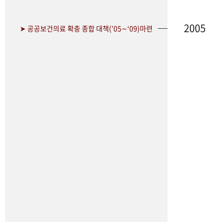
2005
➤ 공공보건의료 확충 종합 대책(’05∼‘09)마련