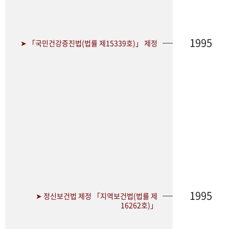
1995
➤ 「국민건강증진법(법률 제15339호)」 제정
1995
➤ 정신보건법 제정 「지역보건법(법률 제
16262호)」