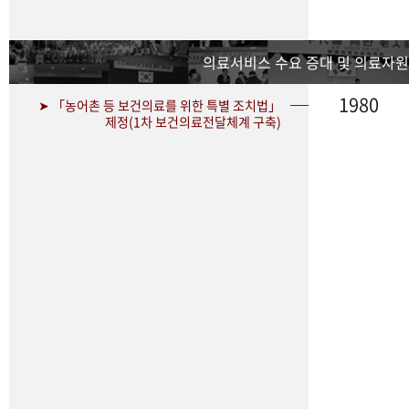
의료서비스 수요 증대 및 의료자원
1980
➤ 「농어촌 등 보건의료를 위한 특별 조치법」
제정(1차 보건의료전달체계 구축)