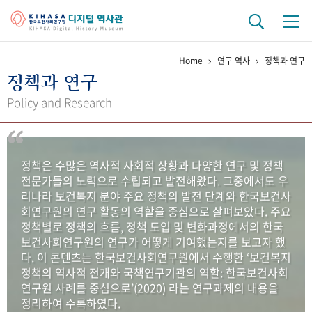
Home
연구 역사
정책과 연구
기관 역사
정책과 연구
걸어온 길
기관 변천사
역대 기관장
연구원 사람들
Policy and Research
연구 역사
정책과 연구
키워드로 보는 연구 역사
연구자들
정책은 수많은 역사적 사회적 상황과 다양한 연구 및 정책
간행물 변천사
전문가들의 노력으로 수립되고 발전해왔다. 그중에서도 우
리나라 보건복지 분야 주요 정책의 발전 단계와 한국보건사
회연구원의 연구 활동의 역할을 중심으로 살펴보았다. 주요
기록물 아카이브
정책별로 정책의 흐름, 정책 도입 및 변화과정에서의 한국
보건사회연구원의 연구가 어떻게 기여했는지를 보고자 했
사진 아카이브
문서 기록물
행정박물
영상 기록물
다. 이 콘텐츠는 한국보건사회연구원에서 수행한 ‘보건복지
정책의 역사적 전개와 국책연구기관의 역할: 한국보건사회
연구원 사례를 중심으로’(2020) 라는 연구과제의 내용을
+1
50
주년 기념
정리하여 수록하였다.