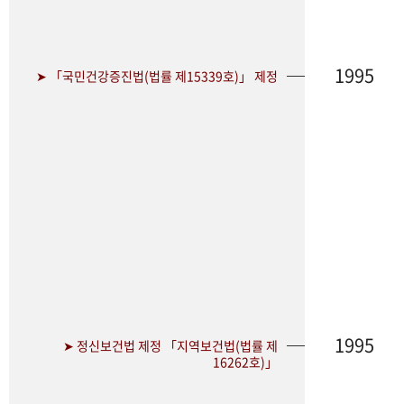
1995
➤ 「국민건강증진법(법률 제15339호)」 제정
1995
➤ 정신보건법 제정 「지역보건법(법률 제
16262호)」