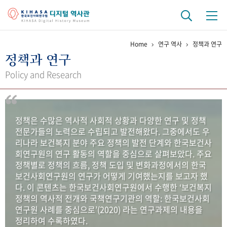
Home
연구 역사
정책과 연구
기관 역사
정책과 연구
걸어온 길
기관 변천사
역대 기관장
연구원 사람들
Policy and Research
연구 역사
정책과 연구
키워드로 보는 연구 역사
연구자들
정책은 수많은 역사적 사회적 상황과 다양한 연구 및 정책
간행물 변천사
전문가들의 노력으로 수립되고 발전해왔다. 그중에서도 우
리나라 보건복지 분야 주요 정책의 발전 단계와 한국보건사
회연구원의 연구 활동의 역할을 중심으로 살펴보았다. 주요
기록물 아카이브
정책별로 정책의 흐름, 정책 도입 및 변화과정에서의 한국
보건사회연구원의 연구가 어떻게 기여했는지를 보고자 했
사진 아카이브
문서 기록물
행정박물
영상 기록물
다. 이 콘텐츠는 한국보건사회연구원에서 수행한 ‘보건복지
정책의 역사적 전개와 국책연구기관의 역할: 한국보건사회
연구원 사례를 중심으로’(2020) 라는 연구과제의 내용을
+1
50
주년 기념
정리하여 수록하였다.