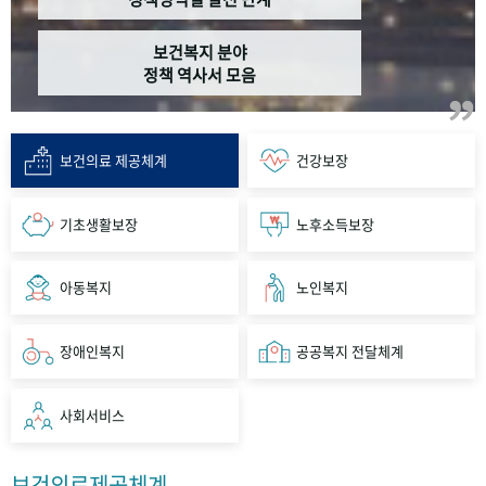
보건복지 분야
정책 역사서 모음
보건의료 제공체계
건강보장
기초생활보장
노후소득보장
아동복지
노인복지
장애인복지
공공복지 전달체계
사회서비스
보건의료제공체계