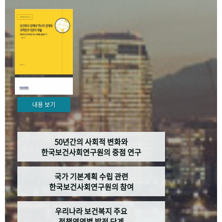
+1
성과 50선
숫자로 보는 50년
50
주년 광장
세계와 함께 한 KIHASA
VR 역사관
내용 보기
50년간의 사회적 변화와
한국보건사회연구원의 중점 연구
국가 기본계획 수립 관련
한국보건사회연구원의 참여
우리나라 보건복지 주요
정책영역별 발전 단계