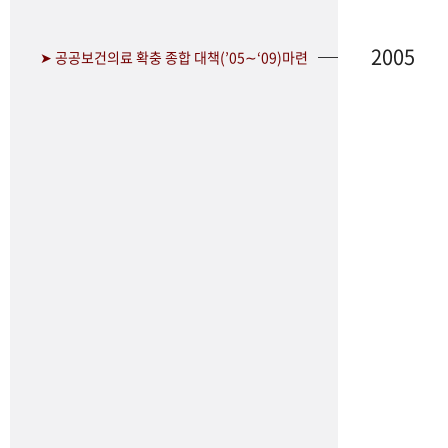
2005
➤ 공공보건의료 확충 종합 대책(’05∼‘09)마련