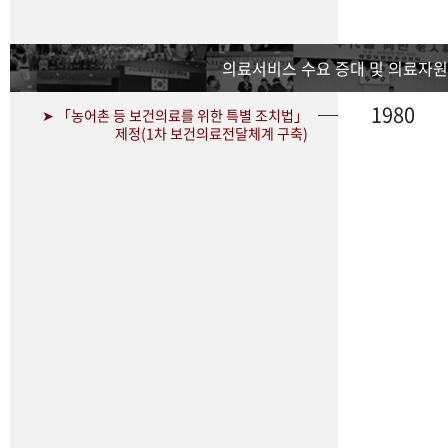
의료서비스 수요 증대 및 의료자원
1980
➤ 「농어촌 등 보건의료를 위한 특별 조치법」
제정(1차 보건의료전달체계 구축)