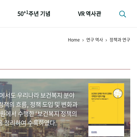
+1
50
주년 기념
VR 역사관
성과 50선
Home
연구 역사
정책과 연구
숫자로 보는 50년
+1
50
주년 광장
세계와 함께 한 KIHASA
중에서도 우리나라 보건복지 분야
책의 흐름, 정책 도입 및 변화과
원에서 수행한 ‘보건복지 정책의
을 정리하여 수록하였다.