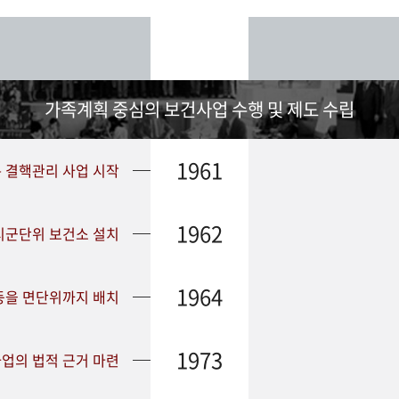
가족계획 중심의 보건사업 수행 및 제도 수립
1961
➤ 결핵관리 사업 시작
1962
 시군단위 보건소 설치
1964
등을 면단위까지 배치
1973
업의 법적 근거 마련