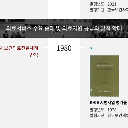
발행년도 : 2021
발행기관 : 한국보건
의료서비스 수요 증대 및 의료자원 공급의 양적 확대
1980
1차 보건의료전달체계
➤
구축)
KHDI 시범사업 평가를
발행년도 : 1978
발행기관 : 한국보건