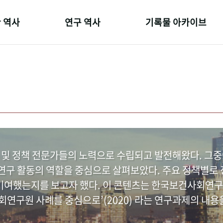
 역사
연구 역사
기록물 아카이브
온 길
정책과 연구
사진 아카이브
 변천사
키워드로 보는 연구 역사
문서 기록물
 기관장
연구자들
행정박물
 사람들
간행물 변천사
영상 기록물
 및 정책 전문가들의 노력으로 수립되고 발전해왔다. 그
구 활동의 역할을 중심으로 살펴보았다. 주요 정책별로 정
여했는지를 보고자 했다. 이 콘텐츠는 한국보건사회연구
연구원 사례를 중심으로’(2020) 라는 연구과제의 내용