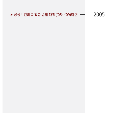
2005
➤ 공공보건의료 확충 종합 대책(’05∼‘09)마련