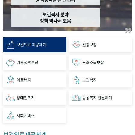
보건복지 분야
정책 역사서 모음
보건의료 제공체계
건강보장
기초생활보장
노후소득보장
아동복지
노인복지
장애인복지
공공복지 전달체계
사회서비스
보건의료제공체계