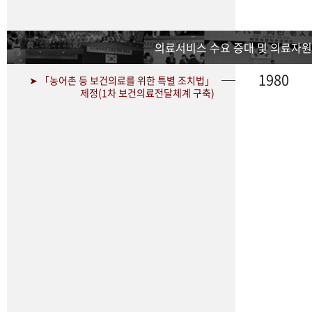
의료서비스 수요 증대 및 의료자원
1980
➤ 「농어촌 등 보건의료를 위한 특별 조치법」
제정(1차 보건의료전달체계 구축)