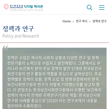
Home
연구 역사
정책과 연구
기관 역사
정책과 연구
걸어온 길
기관 변천사
역대 기관장
연구원 사람들
Policy and Research
연구 역사
정책과 연구
키워드로 보는 연구 역사
연구자들
정책은 수많은 역사적 사회적 상황과 다양한 연구 및 정책
간행물 변천사
전문가들의 노력으로 수립되고 발전해왔다. 그중에서도 우
리나라 보건복지 분야 주요 정책의 발전 단계와 한국보건사
회연구원의 연구 활동의 역할을 중심으로 살펴보았다. 주요
기록물 아카이브
정책별로 정책의 흐름, 정책 도입 및 변화과정에서의 한국
보건사회연구원의 연구가 어떻게 기여했는지를 보고자 했
사진 아카이브
문서 기록물
행정박물
영상 기록물
다. 이 콘텐츠는 한국보건사회연구원에서 수행한 ‘보건복지
정책의 역사적 전개와 국책연구기관의 역할: 한국보건사회
연구원 사례를 중심으로’(2020) 라는 연구과제의 내용을
+1
50
주년 기념
정리하여 수록하였다.