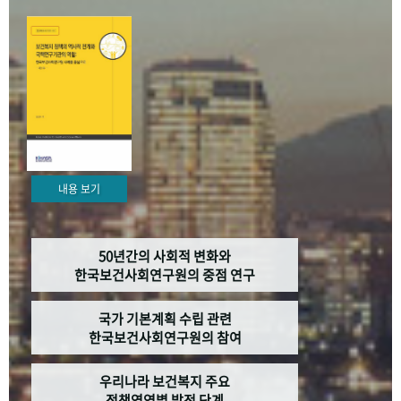
+1
성과 50선
숫자로 보는 50년
50
주년 광장
세계와 함께 한 KIHASA
VR 역사관
내용 보기
50년간의 사회적 변화와
한국보건사회연구원의 중점 연구
국가 기본계획 수립 관련
한국보건사회연구원의 참여
우리나라 보건복지 주요
정책영역별 발전 단계