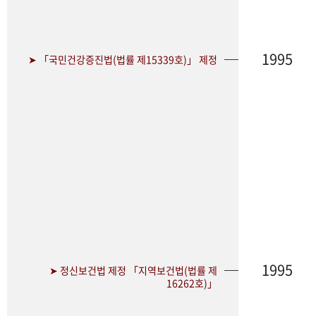
1995
➤ 「국민건강증진법(법률 제15339호)」 제정
1995
➤ 정신보건법 제정 「지역보건법(법률 제
16262호)」