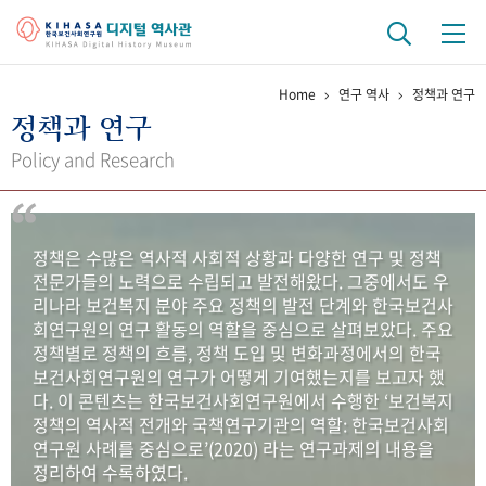
Home
연구 역사
정책과 연구
기관 역사
정책과 연구
걸어온 길
기관 변천사
역대 기관장
연구원 사람들
Policy and Research
연구 역사
정책과 연구
키워드로 보는 연구 역사
연구자들
정책은 수많은 역사적 사회적 상황과 다양한 연구 및 정책
간행물 변천사
전문가들의 노력으로 수립되고 발전해왔다. 그중에서도 우
리나라 보건복지 분야 주요 정책의 발전 단계와 한국보건사
회연구원의 연구 활동의 역할을 중심으로 살펴보았다. 주요
기록물 아카이브
정책별로 정책의 흐름, 정책 도입 및 변화과정에서의 한국
보건사회연구원의 연구가 어떻게 기여했는지를 보고자 했
사진 아카이브
문서 기록물
행정박물
영상 기록물
다. 이 콘텐츠는 한국보건사회연구원에서 수행한 ‘보건복지
정책의 역사적 전개와 국책연구기관의 역할: 한국보건사회
연구원 사례를 중심으로’(2020) 라는 연구과제의 내용을
+1
50
주년 기념
정리하여 수록하였다.