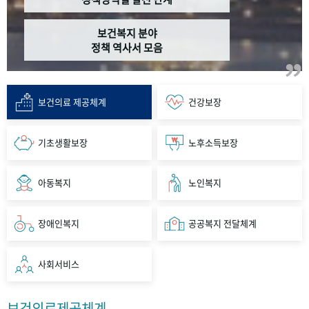
보건복지 분야
정책 역사서 모음
보건의료 제공체계
건강보장
기초생활보장
노후소득보장
아동복지
노인복지
장애인복지
공공복지 전달체계
사회서비스
보건의료제공체계