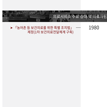
의료서비스 수요 증대 및 의료자원
1980
➤ 「농어촌 등 보건의료를 위한 특별 조치법」
제정(1차 보건의료전달체계 구축)