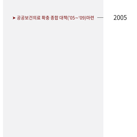
2005
➤ 공공보건의료 확충 종합 대책(’05∼‘09)마련