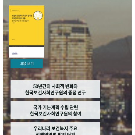
+1
성과 50선
숫자로 보는 50년
50
주년 광장
세계와 함께 한 KIHASA
VR 역사관
내용 보기
50년간의 사회적 변화와
한국보건사회연구원의 중점 연구
국가 기본계획 수립 관련
한국보건사회연구원의 참여
우리나라 보건복지 주요
정책영역별 발전 단계