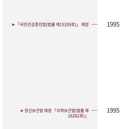
1995
➤ 「국민건강증진법(법률 제15339호)」 제정
1995
➤ 정신보건법 제정 「지역보건법(법률 제
16262호)」