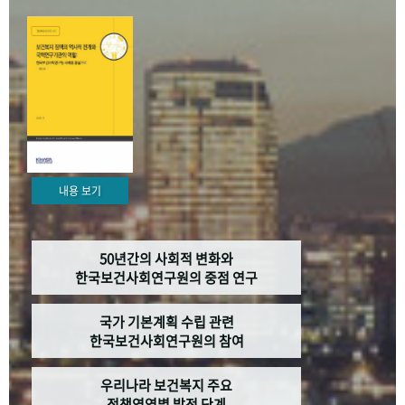
+1
성과 50선
숫자로 보는 50년
50
주년 광장
세계와 함께 한 KIHASA
VR 역사관
내용 보기
50년간의 사회적 변화와
한국보건사회연구원의 중점 연구
국가 기본계획 수립 관련
한국보건사회연구원의 참여
우리나라 보건복지 주요
정책영역별 발전 단계