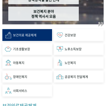
보건복지 분야
정책 역사서 모음
보건의료 제공체계
건강보장
기초생활보장
노후소득보장
아동복지
노인복지
장애인복지
공공복지 전달체계
사회서비스
보건의료제공체계