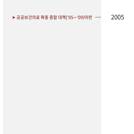
2005
➤ 공공보건의료 확충 종합 대책(’05∼‘09)마련