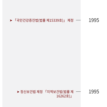
1995
➤ 「국민건강증진법(법률 제15339호)」 제정
1995
➤ 정신보건법 제정 「지역보건법(법률 제
16262호)」