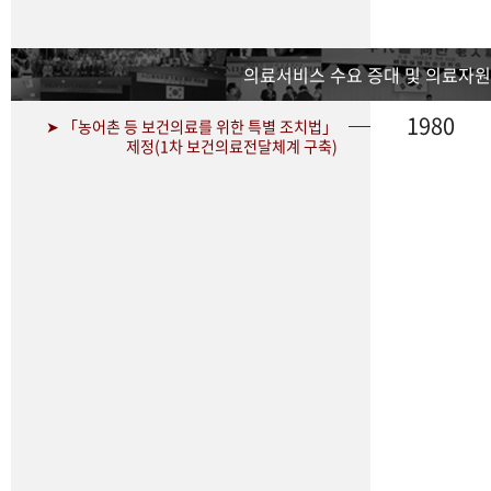
의료서비스 수요 증대 및 의료자원
1980
➤ 「농어촌 등 보건의료를 위한 특별 조치법」
제정(1차 보건의료전달체계 구축)