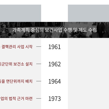
가족계획 중심의 보건사업 수행 및 제도 수립
1961
➤ 결핵관리 사업 시작
1962
 시군단위 보건소 설치
1964
등을 면단위까지 배치
1973
업의 법적 근거 마련