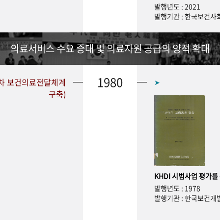
발행년도 : 2021
발행기관 : 한국보건
의료서비스 수요 증대 및 의료자원 공급의 양적 확대
1980
1차 보건의료전달체계
➤
구축)
KHDI 시범사업 평가를
발행년도 : 1978
발행기관 : 한국보건