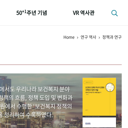
+1
50
주년 기념
VR 역사관
성과 50선
Home
연구 역사
정책과 연구
숫자로 보는 50년
+1
50
주년 광장
세계와 함께 한 KIHASA
중에서도 우리나라 보건복지 분야
책의 흐름, 정책 도입 및 변화과
원에서 수행한 ‘보건복지 정책의
을 정리하여 수록하였다.