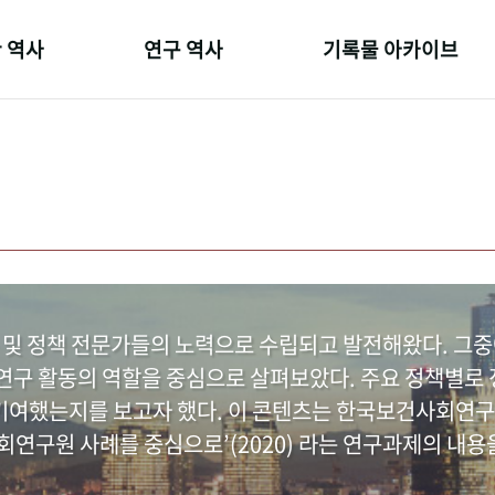
 역사
연구 역사
기록물 아카이브
온 길
정책과 연구
사진 아카이브
 변천사
키워드로 보는 연구 역사
문서 기록물
 기관장
연구자들
행정박물
 사람들
간행물 변천사
영상 기록물
 및 정책 전문가들의 노력으로 수립되고 발전해왔다. 그
구 활동의 역할을 중심으로 살펴보았다. 주요 정책별로 정
여했는지를 보고자 했다. 이 콘텐츠는 한국보건사회연구
연구원 사례를 중심으로’(2020) 라는 연구과제의 내용