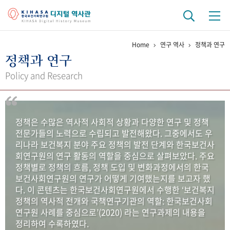
Home
연구 역사
정책과 연구
기관 역사
정책과 연구
걸어온 길
기관 변천사
역대 기관장
연구원 사람들
Policy and Research
연구 역사
정책과 연구
키워드로 보는 연구 역사
연구자들
정책은 수많은 역사적 사회적 상황과 다양한 연구 및 정책
간행물 변천사
전문가들의 노력으로 수립되고 발전해왔다. 그중에서도 우
리나라 보건복지 분야 주요 정책의 발전 단계와 한국보건사
회연구원의 연구 활동의 역할을 중심으로 살펴보았다. 주요
기록물 아카이브
정책별로 정책의 흐름, 정책 도입 및 변화과정에서의 한국
보건사회연구원의 연구가 어떻게 기여했는지를 보고자 했
사진 아카이브
문서 기록물
행정박물
영상 기록물
다. 이 콘텐츠는 한국보건사회연구원에서 수행한 ‘보건복지
정책의 역사적 전개와 국책연구기관의 역할: 한국보건사회
연구원 사례를 중심으로’(2020) 라는 연구과제의 내용을
+1
50
주년 기념
정리하여 수록하였다.