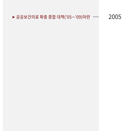
2005
➤ 공공보건의료 확충 종합 대책(’05∼‘09)마련