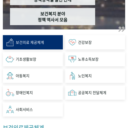
보건복지 분야
정책 역사서 모음
보건의료 제공체계
건강보장
기초생활보장
노후소득보장
아동복지
노인복지
장애인복지
공공복지 전달체계
사회서비스
보건의료제공체계