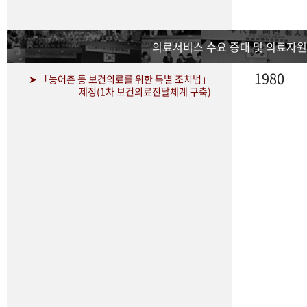
의료서비스 수요 증대 및 의료자원
1980
➤ 「농어촌 등 보건의료를 위한 특별 조치법」
제정(1차 보건의료전달체계 구축)