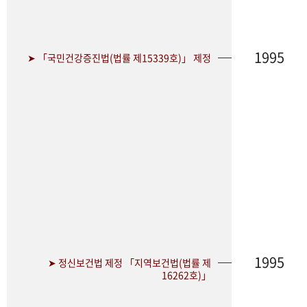
1995
➤ 「국민건강증진법(법률 제15339호)」 제정
1995
➤ 정신보건법 제정 「지역보건법(법률 제
16262호)」