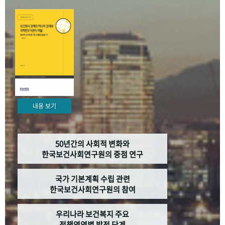
+1
성과 50선
숫자로 보는 50년
50
주년 광장
세계와 함께 한 KIHASA
VR 역사관
내용 보기
50년간의 사회적 변화와
한국보건사회연구원의 중점 연구
국가 기본계획 수립 관련
한국보건사회연구원의 참여
우리나라 보건복지 주요
정책영역별 발전 단계