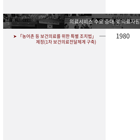
의료서비스 수요 증대 및 의료자원
1980
➤ 「농어촌 등 보건의료를 위한 특별 조치법」
제정(1차 보건의료전달체계 구축)