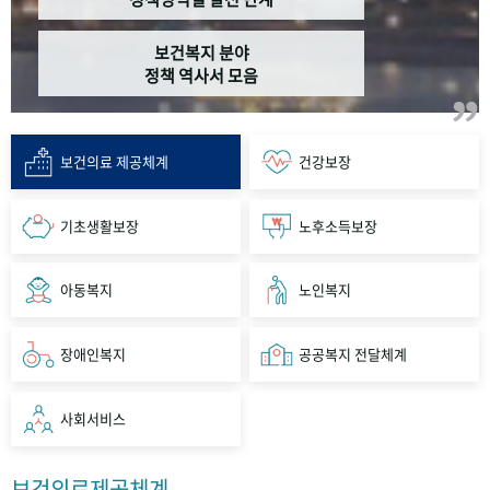
보건복지 분야
정책 역사서 모음
보건의료 제공체계
건강보장
기초생활보장
노후소득보장
아동복지
노인복지
장애인복지
공공복지 전달체계
사회서비스
보건의료제공체계