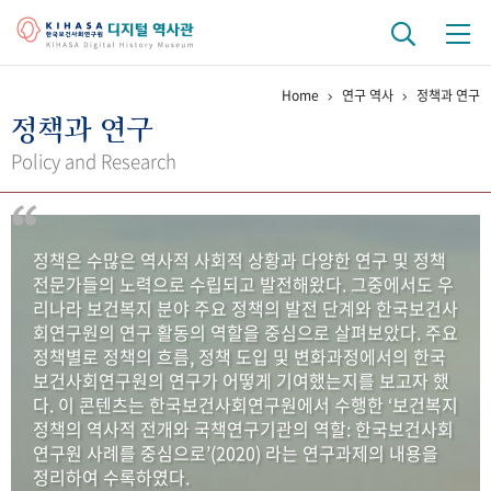
Home
연구 역사
정책과 연구
기관 역사
정책과 연구
걸어온 길
기관 변천사
역대 기관장
연구원 사람들
Policy and Research
연구 역사
정책과 연구
키워드로 보는 연구 역사
연구자들
정책은 수많은 역사적 사회적 상황과 다양한 연구 및 정책
간행물 변천사
전문가들의 노력으로 수립되고 발전해왔다. 그중에서도 우
리나라 보건복지 분야 주요 정책의 발전 단계와 한국보건사
회연구원의 연구 활동의 역할을 중심으로 살펴보았다. 주요
기록물 아카이브
정책별로 정책의 흐름, 정책 도입 및 변화과정에서의 한국
보건사회연구원의 연구가 어떻게 기여했는지를 보고자 했
사진 아카이브
문서 기록물
행정박물
영상 기록물
다. 이 콘텐츠는 한국보건사회연구원에서 수행한 ‘보건복지
정책의 역사적 전개와 국책연구기관의 역할: 한국보건사회
연구원 사례를 중심으로’(2020) 라는 연구과제의 내용을
+1
50
주년 기념
정리하여 수록하였다.