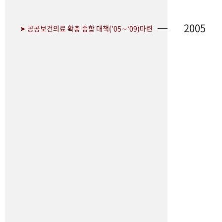
2005
➤ 공공보건의료 확충 종합 대책(’05∼‘09)마련