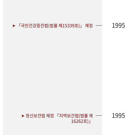
1995
➤ 「국민건강증진법(법률 제15339호)」 제정
1995
➤ 정신보건법 제정 「지역보건법(법률 제
16262호)」