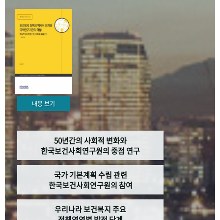
+1
성과 50선
숫자로 보는 50년
50
주년 광장
세계와 함께 한 KIHASA
VR 역사관
내용 보기
50년간의 사회적 변화와
한국보건사회연구원의 중점 연구
국가 기본계획 수립 관련
한국보건사회연구원의 참여
우리나라 보건복지 주요
정책영역별 발전 단계