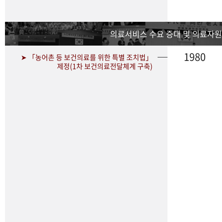
의료서비스 수요 증대 및 의료자원
1980
➤ 「농어촌 등 보건의료를 위한 특별 조치법」
제정(1차 보건의료전달체계 구축)