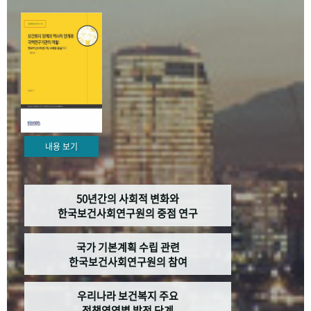
+1
성과 50선
숫자로 보는 50년
50
주년 광장
세계와 함께 한 KIHASA
VR 역사관
내용 보기
50년간의 사회적 변화와
한국보건사회연구원의 중점 연구
국가 기본계획 수립 관련
한국보건사회연구원의 참여
우리나라 보건복지 주요
정책영역별 발전 단계