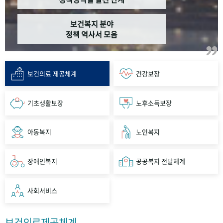
보건복지 분야
정책 역사서 모음
보건의료 제공체계
건강보장
기초생활보장
노후소득보장
아동복지
노인복지
장애인복지
공공복지 전달체계
사회서비스
보건의료제공체계