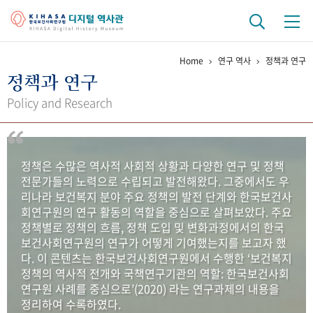
Home
연구 역사
정책과 연구
기관 역사
정책과 연구
걸어온 길
기관 변천사
역대 기관장
연구원 사람들
Policy and Research
연구 역사
정책과 연구
키워드로 보는 연구 역사
연구자들
정책은 수많은 역사적 사회적 상황과 다양한 연구 및 정책
간행물 변천사
전문가들의 노력으로 수립되고 발전해왔다. 그중에서도 우
리나라 보건복지 분야 주요 정책의 발전 단계와 한국보건사
회연구원의 연구 활동의 역할을 중심으로 살펴보았다. 주요
기록물 아카이브
정책별로 정책의 흐름, 정책 도입 및 변화과정에서의 한국
보건사회연구원의 연구가 어떻게 기여했는지를 보고자 했
사진 아카이브
문서 기록물
행정박물
영상 기록물
다. 이 콘텐츠는 한국보건사회연구원에서 수행한 ‘보건복지
정책의 역사적 전개와 국책연구기관의 역할: 한국보건사회
연구원 사례를 중심으로’(2020) 라는 연구과제의 내용을
+1
50
주년 기념
정리하여 수록하였다.