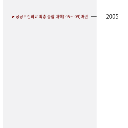
2005
➤ 공공보건의료 확충 종합 대책(’05∼‘09)마련