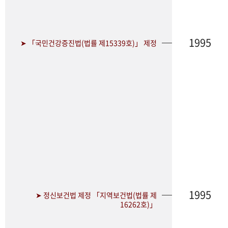
1995
➤ 「국민건강증진법(법률 제15339호)」 제정
1995
➤ 정신보건법 제정 「지역보건법(법률 제
16262호)」