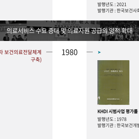
발행년도 : 2021
발행기관 : 한국보건
의료서비스 수요 증대 및 의료자원 공급의 양적 확대
1980
1차 보건의료전달체계
➤
구축)
KHDI 시범사업 평가를
발행년도 : 1978
발행기관 : 한국보건