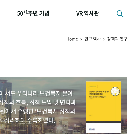
+1
50
주년 기념
VR 역사관
성과 50선
Home
연구 역사
정책과 연구
숫자로 보는 50년
+1
50
주년 광장
세계와 함께 한 KIHASA
중에서도 우리나라 보건복지 분야
책의 흐름, 정책 도입 및 변화과
원에서 수행한 ‘보건복지 정책의
을 정리하여 수록하였다.