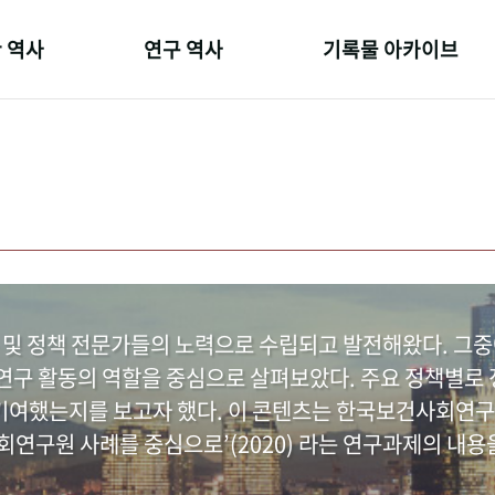
 역사
연구 역사
기록물 아카이브
온 길
정책과 연구
사진 아카이브
 변천사
키워드로 보는 연구 역사
문서 기록물
 기관장
연구자들
행정박물
 사람들
간행물 변천사
영상 기록물
 및 정책 전문가들의 노력으로 수립되고 발전해왔다. 그
구 활동의 역할을 중심으로 살펴보았다. 주요 정책별로 정
여했는지를 보고자 했다. 이 콘텐츠는 한국보건사회연구
연구원 사례를 중심으로’(2020) 라는 연구과제의 내용