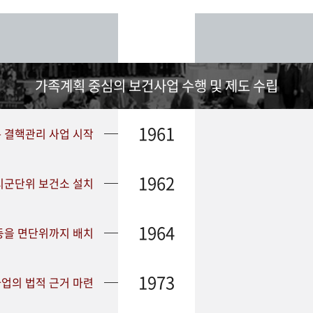
가족계획 중심의 보건사업 수행 및 제도 수립
1961
➤ 결핵관리 사업 시작
1962
 시군단위 보건소 설치
1964
등을 면단위까지 배치
1973
업의 법적 근거 마련