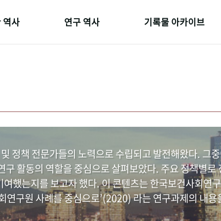
 역사
연구 역사
기록물 아카이브
온 길
정책과 연구
사진 아카이브
 변천사
키워드로 보는 연구 역사
문서 기록물
 기관장
연구자들
행정박물
 사람들
간행물 변천사
영상 기록물
 및 정책 전문가들의 노력으로 수립되고 발전해왔다. 그
구 활동의 역할을 중심으로 살펴보았다. 주요 정책별로 정
여했는지를 보고자 했다. 이 콘텐츠는 한국보건사회연구
연구원 사례를 중심으로’(2020) 라는 연구과제의 내용