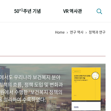
+1
50
주년 기념
VR 역사관
성과 50선
Home
연구 역사
정책과 연구
숫자로 보는 50년
+1
50
주년 광장
세계와 함께 한 KIHASA
중에서도 우리나라 보건복지 분야
책의 흐름, 정책 도입 및 변화과
원에서 수행한 ‘보건복지 정책의
을 정리하여 수록하였다.