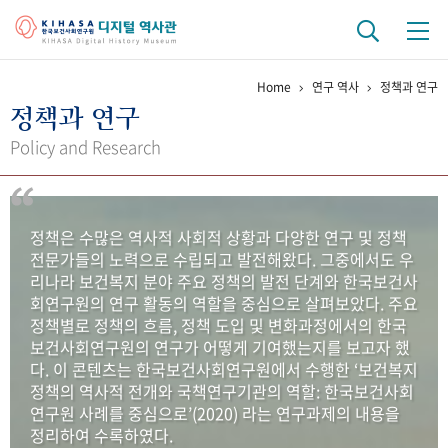
Home
연구 역사
정책과 연구
기관 역사
정책과 연구
걸어온 길
기관 변천사
역대 기관장
연구원 사람들
Policy and Research
연구 역사
정책과 연구
키워드로 보는 연구 역사
연구자들
정책은 수많은 역사적 사회적 상황과 다양한 연구 및 정책
간행물 변천사
전문가들의 노력으로 수립되고 발전해왔다. 그중에서도 우
리나라 보건복지 분야 주요 정책의 발전 단계와 한국보건사
회연구원의 연구 활동의 역할을 중심으로 살펴보았다. 주요
기록물 아카이브
정책별로 정책의 흐름, 정책 도입 및 변화과정에서의 한국
보건사회연구원의 연구가 어떻게 기여했는지를 보고자 했
사진 아카이브
문서 기록물
행정박물
영상 기록물
다. 이 콘텐츠는 한국보건사회연구원에서 수행한 ‘보건복지
정책의 역사적 전개와 국책연구기관의 역할: 한국보건사회
연구원 사례를 중심으로’(2020) 라는 연구과제의 내용을
+1
50
주년 기념
정리하여 수록하였다.