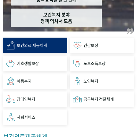
보건복지 분야
정책 역사서 모음
보건의료 제공체계
건강보장
기초생활보장
노후소득보장
아동복지
노인복지
장애인복지
공공복지 전달체계
사회서비스
보건의료제공체계