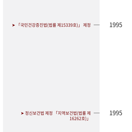
1995
➤ 「국민건강증진법(법률 제15339호)」 제정
1995
➤ 정신보건법 제정 「지역보건법(법률 제
16262호)」