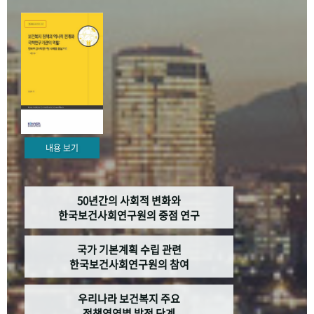
+1
성과 50선
숫자로 보는 50년
50
주년 광장
세계와 함께 한 KIHASA
VR 역사관
내용 보기
50년간의 사회적 변화와
한국보건사회연구원의 중점 연구
국가 기본계획 수립 관련
한국보건사회연구원의 참여
우리나라 보건복지 주요
정책영역별 발전 단계