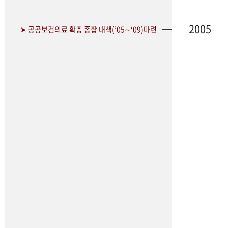
2005
➤ 공공보건의료 확충 종합 대책(’05∼‘09)마련