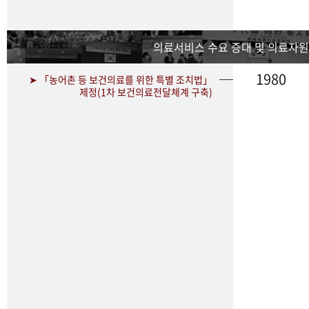
의료서비스 수요 증대 및 의료자원
1980
➤ 「농어촌 등 보건의료를 위한 특별 조치법」
제정(1차 보건의료전달체계 구축)