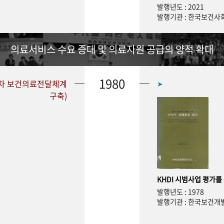
발행년도 : 2021
발행기관 : 한국보건
의료서비스 수요 증대 및 의료자원 공급의 양적 확대
1980
1차 보건의료전달체계
➤
구축)
KHDI 시범사업 평가를
발행년도 : 1978
발행기관 : 한국보건