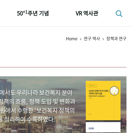
+1
50
주년 기념
VR 역사관
성과 50선
Home
연구 역사
정책과 연구
숫자로 보는 50년
+1
50
주년 광장
세계와 함께 한 KIHASA
중에서도 우리나라 보건복지 분야
책의 흐름, 정책 도입 및 변화과
원에서 수행한 ‘보건복지 정책의
을 정리하여 수록하였다.