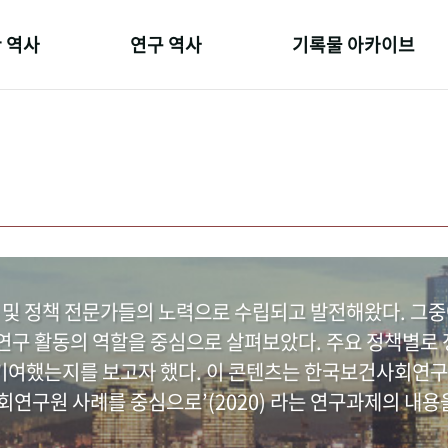
 역사
연구 역사
기록물 아카이브
온 길
정책과 연구
사진 아카이브
 변천사
키워드로 보는 연구 역사
문서 기록물
 기관장
연구자들
행정박물
 사람들
간행물 변천사
영상 기록물
 및 정책 전문가들의 노력으로 수립되고 발전해왔다. 그
구 활동의 역할을 중심으로 살펴보았다. 주요 정책별로 정
여했는지를 보고자 했다. 이 콘텐츠는 한국보건사회연구
연구원 사례를 중심으로’(2020) 라는 연구과제의 내용