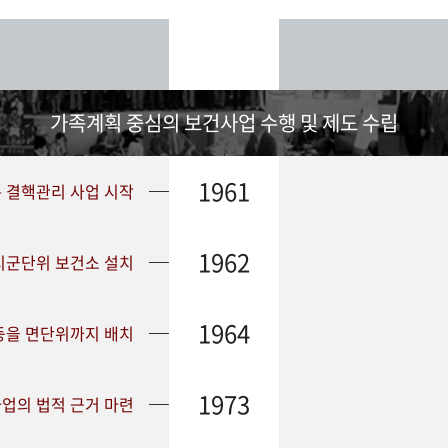
가족계획 중심의 보건사업 수행 및 제도 수립
1961
➤ 결핵관리 사업 시작
1962
 시군단위 보건소 설치
1964
등을 면단위까지 배치
1973
업의 법적 근거 마련