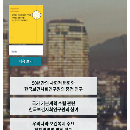
+1
성과 50선
숫자로 보는 50년
50
주년 광장
세계와 함께 한 KIHASA
VR 역사관
내용 보기
50년간의 사회적 변화와
한국보건사회연구원의 중점 연구
국가 기본계획 수립 관련
한국보건사회연구원의 참여
우리나라 보건복지 주요
정책영역별 발전 단계