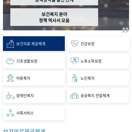
보건복지 분야
정책 역사서 모음
보건의료 제공체계
건강보장
기초생활보장
노후소득보장
아동복지
노인복지
장애인복지
공공복지 전달체계
사회서비스
보건의료제공체계