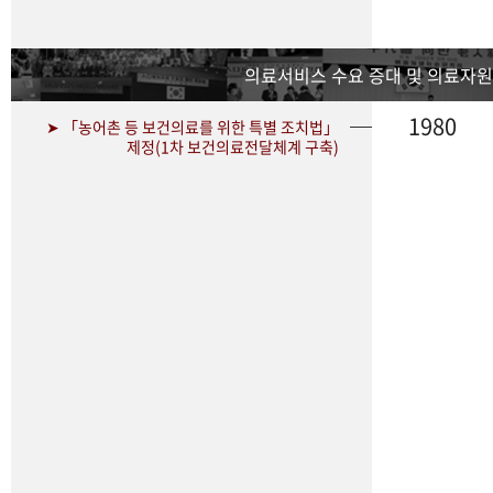
의료서비스 수요 증대 및 의료자원
1980
➤ 「농어촌 등 보건의료를 위한 특별 조치법」
제정(1차 보건의료전달체계 구축)