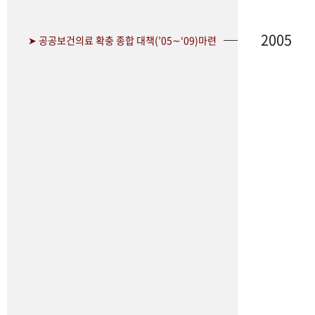
2005
➤ 공공보건의료 확충 종합 대책(’05∼‘09)마련