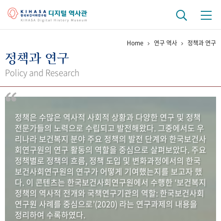
Home
연구 역사
정책과 연구
기관 역사
정책과 연구
걸어온 길
기관 변천사
역대 기관장
연구원 사람들
Policy and Research
연구 역사
정책과 연구
키워드로 보는 연구 역사
연구자들
정책은 수많은 역사적 사회적 상황과 다양한 연구 및 정책
간행물 변천사
전문가들의 노력으로 수립되고 발전해왔다. 그중에서도 우
리나라 보건복지 분야 주요 정책의 발전 단계와 한국보건사
회연구원의 연구 활동의 역할을 중심으로 살펴보았다. 주요
기록물 아카이브
정책별로 정책의 흐름, 정책 도입 및 변화과정에서의 한국
보건사회연구원의 연구가 어떻게 기여했는지를 보고자 했
사진 아카이브
문서 기록물
행정박물
영상 기록물
다. 이 콘텐츠는 한국보건사회연구원에서 수행한 ‘보건복지
정책의 역사적 전개와 국책연구기관의 역할: 한국보건사회
연구원 사례를 중심으로’(2020) 라는 연구과제의 내용을
+1
50
주년 기념
정리하여 수록하였다.