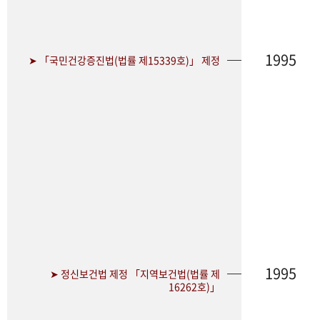
1995
➤ 「국민건강증진법(법률 제15339호)」 제정
1995
➤ 정신보건법 제정 「지역보건법(법률 제
16262호)」