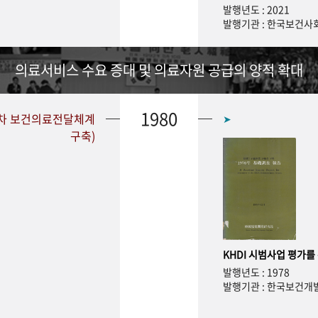
발행년도 : 2021
발행기관 : 한국보건
의료서비스 수요 증대 및 의료자원 공급의 양적 확대
1980
1차 보건의료전달체계
➤
구축)
KHDI 시범사업 평가를
발행년도 : 1978
발행기관 : 한국보건