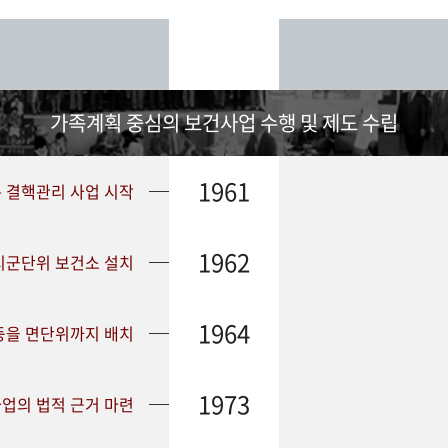
가족계획 중심의 보건사업 수행 및 제도 수립
1961
➤ 결핵관리 사업 시작
1962
 시군단위 보건소 설치
1964
등을 면단위까지 배치
1973
업의 법적 근거 마련