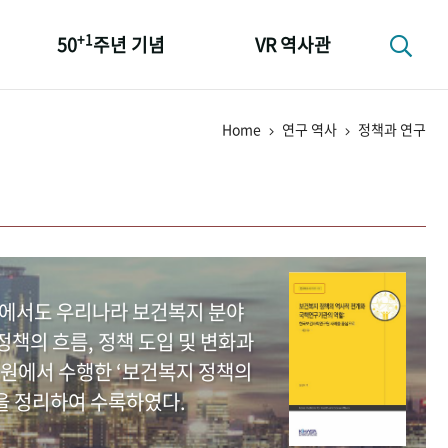
+1
50
주년 기념
VR 역사관
성과 50선
Home
연구 역사
정책과 연구
숫자로 보는 50년
+1
50
주년 광장
세계와 함께 한 KIHASA
중에서도 우리나라 보건복지 분야
책의 흐름, 정책 도입 및 변화과
원에서 수행한 ‘보건복지 정책의
을 정리하여 수록하였다.