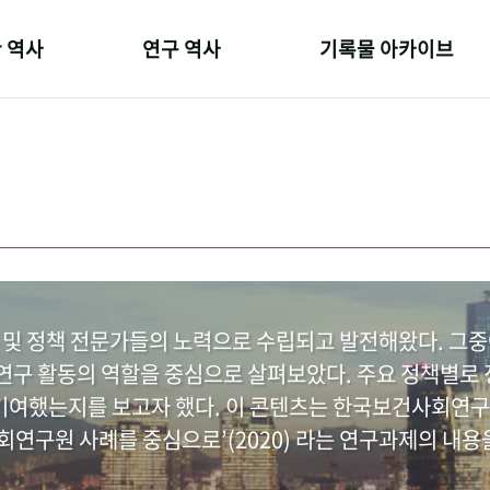
 역사
연구 역사
기록물 아카이브
온 길
정책과 연구
사진 아카이브
 변천사
키워드로 보는 연구 역사
문서 기록물
 기관장
연구자들
행정박물
 사람들
간행물 변천사
영상 기록물
 및 정책 전문가들의 노력으로 수립되고 발전해왔다. 그
구 활동의 역할을 중심으로 살펴보았다. 주요 정책별로 정
여했는지를 보고자 했다. 이 콘텐츠는 한국보건사회연구
연구원 사례를 중심으로’(2020) 라는 연구과제의 내용