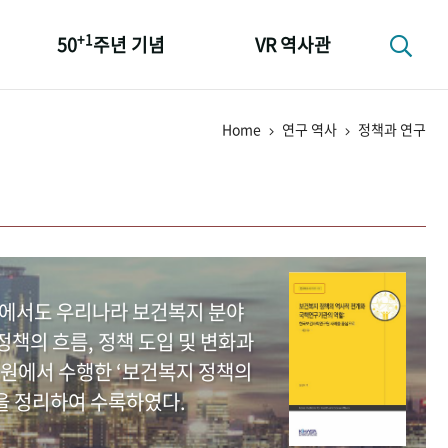
+1
50
주년 기념
VR 역사관
성과 50선
Home
연구 역사
정책과 연구
숫자로 보는 50년
+1
50
주년 광장
세계와 함께 한 KIHASA
중에서도 우리나라 보건복지 분야
책의 흐름, 정책 도입 및 변화과
원에서 수행한 ‘보건복지 정책의
을 정리하여 수록하였다.