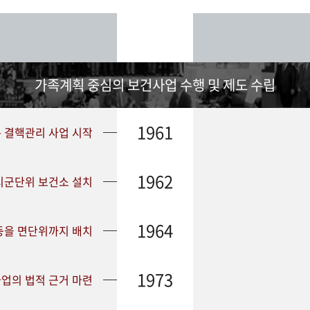
가족계획 중심의 보건사업 수행 및 제도 수립
1961
➤ 결핵관리 사업 시작
1962
 시군단위 보건소 설치
1964
등을 면단위까지 배치
1973
업의 법적 근거 마련