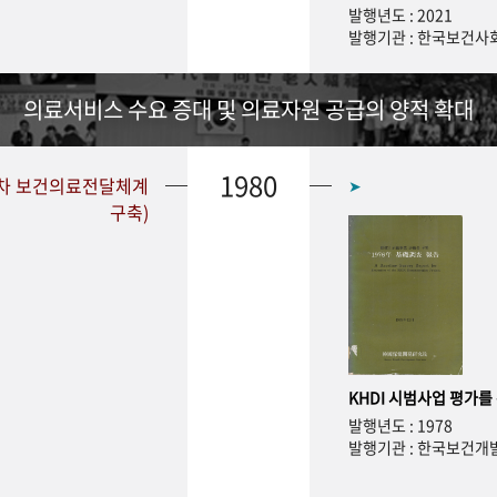
발행년도 : 2021
발행기관 : 한국보건
의료서비스 수요 증대 및 의료자원 공급의 양적 확대
1980
1차 보건의료전달체계
➤
구축)
KHDI 시범사업 평가를
발행년도 : 1978
발행기관 : 한국보건