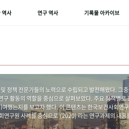
 역사
연구 역사
기록물 아카이브
온 길
정책과 연구
사진 아카이브
 변천사
키워드로 보는 연구 역사
문서 기록물
 기관장
연구자들
행정박물
 사람들
간행물 변천사
영상 기록물
 및 정책 전문가들의 노력으로 수립되고 발전해왔다. 그
구 활동의 역할을 중심으로 살펴보았다. 주요 정책별로 정
여했는지를 보고자 했다. 이 콘텐츠는 한국보건사회연구
연구원 사례를 중심으로’(2020) 라는 연구과제의 내용