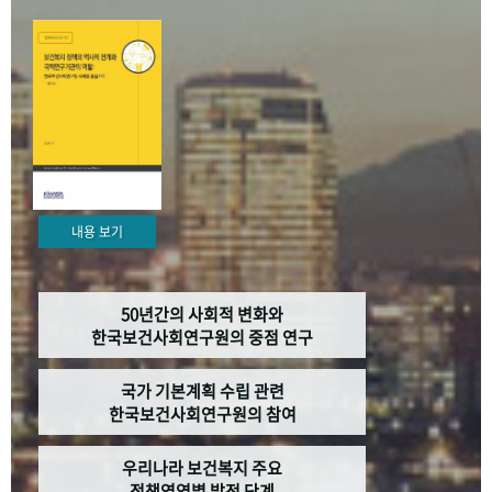
+1
성과 50선
숫자로 보는 50년
50
주년 광장
세계와 함께 한 KIHASA
VR 역사관
내용 보기
50년간의 사회적 변화와
한국보건사회연구원의 중점 연구
국가 기본계획 수립 관련
한국보건사회연구원의 참여
우리나라 보건복지 주요
정책영역별 발전 단계