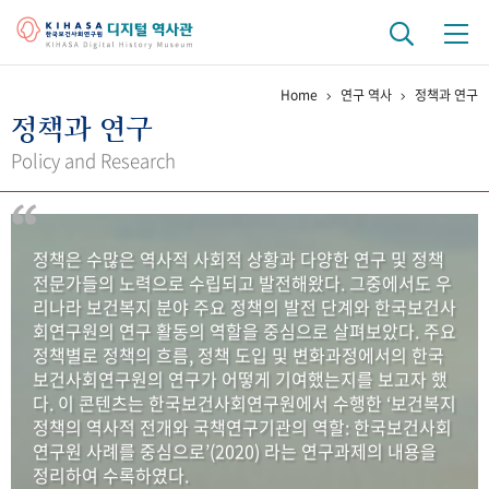
Home
연구 역사
정책과 연구
기관 역사
정책과 연구
걸어온 길
기관 변천사
역대 기관장
연구원 사람들
Policy and Research
연구 역사
정책과 연구
키워드로 보는 연구 역사
연구자들
정책은 수많은 역사적 사회적 상황과 다양한 연구 및 정책
간행물 변천사
전문가들의 노력으로 수립되고 발전해왔다. 그중에서도 우
리나라 보건복지 분야 주요 정책의 발전 단계와 한국보건사
회연구원의 연구 활동의 역할을 중심으로 살펴보았다. 주요
기록물 아카이브
정책별로 정책의 흐름, 정책 도입 및 변화과정에서의 한국
보건사회연구원의 연구가 어떻게 기여했는지를 보고자 했
사진 아카이브
문서 기록물
행정박물
영상 기록물
다. 이 콘텐츠는 한국보건사회연구원에서 수행한 ‘보건복지
정책의 역사적 전개와 국책연구기관의 역할: 한국보건사회
연구원 사례를 중심으로’(2020) 라는 연구과제의 내용을
+1
50
주년 기념
정리하여 수록하였다.