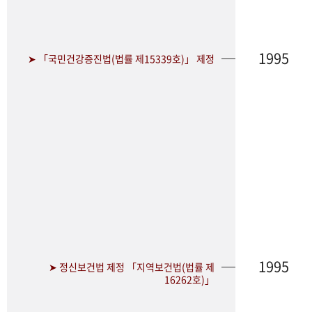
1995
➤ 「국민건강증진법(법률 제15339호)」 제정
1995
➤ 정신보건법 제정 「지역보건법(법률 제
16262호)」