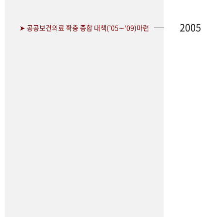
2005
➤ 공공보건의료 확충 종합 대책(’05∼‘09)마련