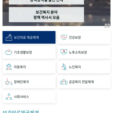
보건복지 분야
정책 역사서 모음
보건의료 제공체계
건강보장
기초생활보장
노후소득보장
아동복지
노인복지
장애인복지
공공복지 전달체계
사회서비스
보건의료제공체계