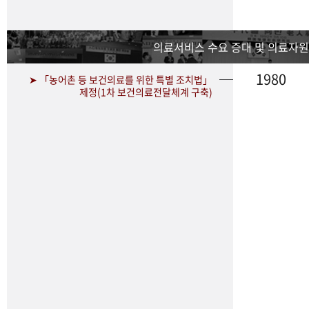
의료서비스 수요 증대 및 의료자원
1980
➤ 「농어촌 등 보건의료를 위한 특별 조치법」
제정(1차 보건의료전달체계 구축)