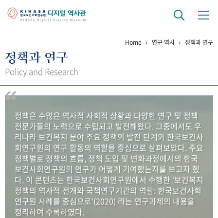
Home
연구 역사
정책과 연구
기관 역사
정책과 연구
걸어온 길
기관 변천사
역대 기관장
연구원 사람들
Policy and Research
연구 역사
정책과 연구
키워드로 보는 연구 역사
연구자들
정책은 수많은 역사적 사회적 상황과 다양한 연구 및 정책
간행물 변천사
전문가들의 노력으로 수립되고 발전해왔다. 그중에서도 우
리나라 보건복지 분야 주요 정책의 발전 단계와 한국보건사
회연구원의 연구 활동의 역할을 중심으로 살펴보았다. 주요
기록물 아카이브
정책별로 정책의 흐름, 정책 도입 및 변화과정에서의 한국
보건사회연구원의 연구가 어떻게 기여했는지를 보고자 했
사진 아카이브
문서 기록물
행정박물
영상 기록물
다. 이 콘텐츠는 한국보건사회연구원에서 수행한 ‘보건복지
정책의 역사적 전개와 국책연구기관의 역할: 한국보건사회
연구원 사례를 중심으로’(2020) 라는 연구과제의 내용을
+1
50
주년 기념
정리하여 수록하였다.