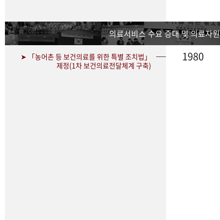
의료서비스 수요 증대 및 의료자원
1980
➤ 「농어촌 등 보건의료를 위한 특별 조치법」
제정(1차 보건의료전달체계 구축)