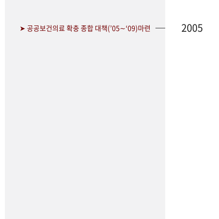
2005
➤ 공공보건의료 확충 종합 대책(’05∼‘09)마련