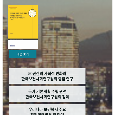
+1
성과 50선
숫자로 보는 50년
50
주년 광장
세계와 함께 한 KIHASA
VR 역사관
내용 보기
50년간의 사회적 변화와
한국보건사회연구원의 중점 연구
국가 기본계획 수립 관련
한국보건사회연구원의 참여
우리나라 보건복지 주요
정책영역별 발전 단계