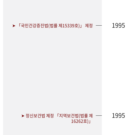
1995
➤ 「국민건강증진법(법률 제15339호)」 제정
1995
➤ 정신보건법 제정 「지역보건법(법률 제
16262호)」