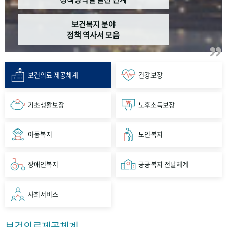
보건복지 분야
정책 역사서 모음
보건의료 제공체계
건강보장
기초생활보장
노후소득보장
아동복지
노인복지
장애인복지
공공복지 전달체계
사회서비스
보건의료제공체계