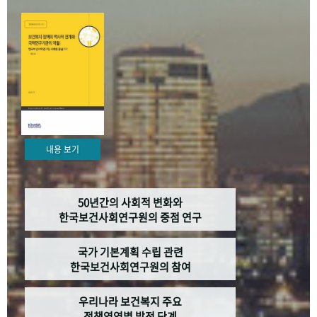
+1
성과 50선
숫자로 보는 50년
50
주년 광장
세계와 함께 한 KIHASA
VR 역사관
내용 보기
50년간의 사회적 변화와
한국보건사회연구원의 중점 연구
국가 기본계획 수립 관련
한국보건사회연구원의 참여
우리나라 보건복지 주요
정책영역별 발전 단계