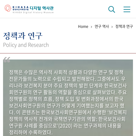
Home
연구 역사
정책과 연구
기관 역사
정책과 연구
걸어온 길
기관 변천사
역대 기관장
연구원 사람들
Policy and Research
연구 역사
정책과 연구
키워드로 보는 연구 역사
연구자들
정책은 수많은 역사적 사회적 상황과 다양한 연구 및 정책
간행물 변천사
전문가들의 노력으로 수립되고 발전해왔다. 그중에서도 우
리나라 보건복지 분야 주요 정책의 발전 단계와 한국보건사
회연구원의 연구 활동의 역할을 중심으로 살펴보았다. 주요
기록물 아카이브
정책별로 정책의 흐름, 정책 도입 및 변화과정에서의 한국
보건사회연구원의 연구가 어떻게 기여했는지를 보고자 했
사진 아카이브
문서 기록물
행정박물
영상 기록물
다. 이 콘텐츠는 한국보건사회연구원에서 수행한 ‘보건복지
정책의 역사적 전개와 국책연구기관의 역할: 한국보건사회
연구원 사례를 중심으로’(2020) 라는 연구과제의 내용을
+1
50
주년 기념
정리하여 수록하였다.