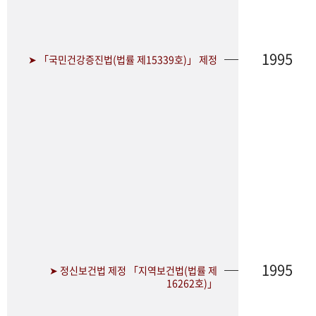
1995
➤ 「국민건강증진법(법률 제15339호)」 제정
1995
➤ 정신보건법 제정 「지역보건법(법률 제
16262호)」