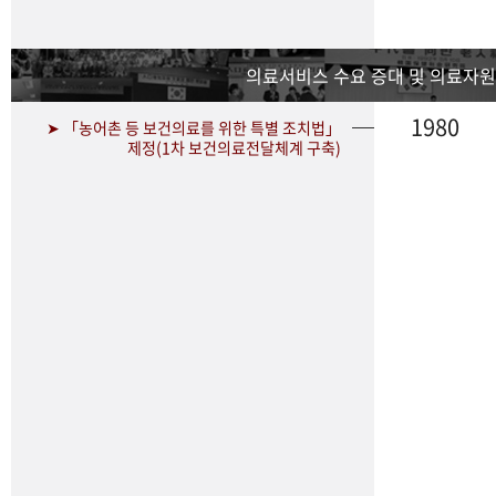
의료서비스 수요 증대 및 의료자원
1980
➤ 「농어촌 등 보건의료를 위한 특별 조치법」
제정(1차 보건의료전달체계 구축)