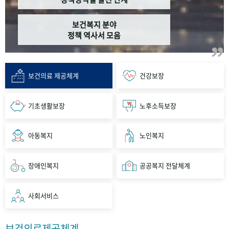
보건복지 분야
정책 역사서 모음
보건의료 제공체계
건강보장
기초생활보장
노후소득보장
아동복지
노인복지
장애인복지
공공복지 전달체계
사회서비스
보건의료제공체계