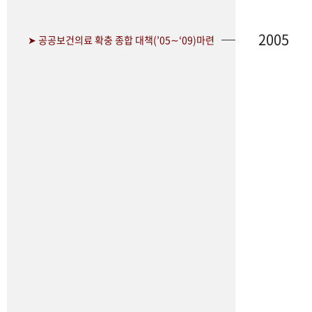
2005
➤ 공공보건의료 확충 종합 대책(’05∼‘09)마련