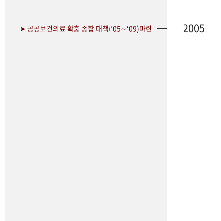
2005
➤ 공공보건의료 확충 종합 대책(’05∼‘09)마련