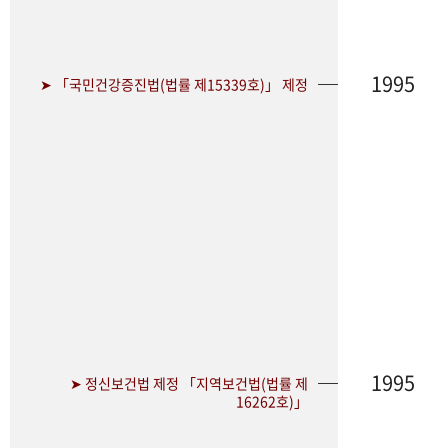
1995
➤ 「국민건강증진법(법률 제15339호)」 제정
1995
➤ 정신보건법 제정 「지역보건법(법률 제
16262호)」