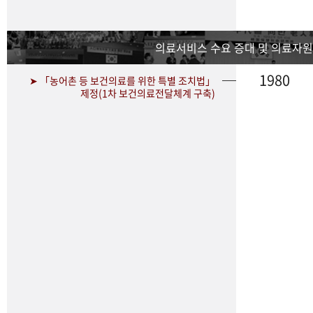
의료서비스 수요 증대 및 의료자원
1980
➤ 「농어촌 등 보건의료를 위한 특별 조치법」
제정(1차 보건의료전달체계 구축)