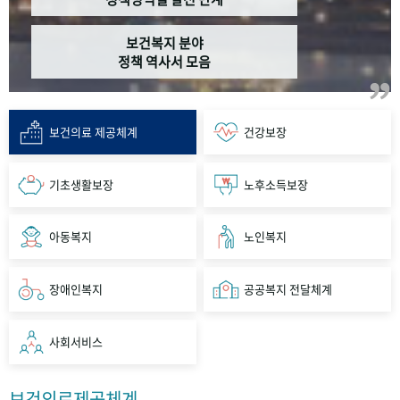
보건복지 분야
정책 역사서 모음
보건의료 제공체계
건강보장
기초생활보장
노후소득보장
아동복지
노인복지
장애인복지
공공복지 전달체계
사회서비스
보건의료제공체계