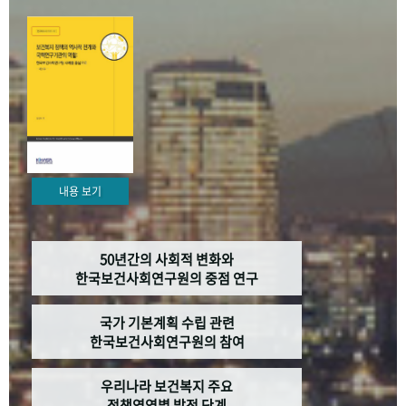
+1
성과 50선
숫자로 보는 50년
50
주년 광장
세계와 함께 한 KIHASA
VR 역사관
내용 보기
50년간의 사회적 변화와
한국보건사회연구원의 중점 연구
국가 기본계획 수립 관련
한국보건사회연구원의 참여
우리나라 보건복지 주요
정책영역별 발전 단계