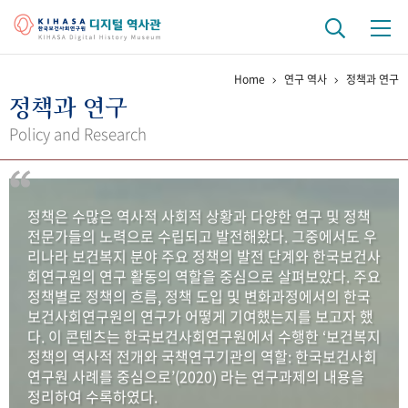
Home
연구 역사
정책과 연구
기관 역사
정책과 연구
걸어온 길
기관 변천사
역대 기관장
연구원 사람들
Policy and Research
연구 역사
정책과 연구
키워드로 보는 연구 역사
연구자들
정책은 수많은 역사적 사회적 상황과 다양한 연구 및 정책
간행물 변천사
전문가들의 노력으로 수립되고 발전해왔다. 그중에서도 우
리나라 보건복지 분야 주요 정책의 발전 단계와 한국보건사
회연구원의 연구 활동의 역할을 중심으로 살펴보았다. 주요
기록물 아카이브
정책별로 정책의 흐름, 정책 도입 및 변화과정에서의 한국
보건사회연구원의 연구가 어떻게 기여했는지를 보고자 했
사진 아카이브
문서 기록물
행정박물
영상 기록물
다. 이 콘텐츠는 한국보건사회연구원에서 수행한 ‘보건복지
정책의 역사적 전개와 국책연구기관의 역할: 한국보건사회
연구원 사례를 중심으로’(2020) 라는 연구과제의 내용을
+1
50
주년 기념
정리하여 수록하였다.