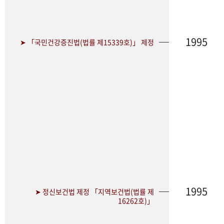
1995
➤ 「국민건강증진법(법률 제15339호)」 제정
1995
➤ 정신보건법 제정 「지역보건법(법률 제
16262호)」