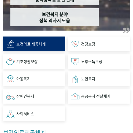
보건복지 분야
정책 역사서 모음
보건의료 제공체계
건강보장
기초생활보장
노후소득보장
아동복지
노인복지
장애인복지
공공복지 전달체계
사회서비스
보건의료제공체계