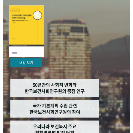
+1
성과 50선
숫자로 보는 50년
50
주년 광장
세계와 함께 한 KIHASA
VR 역사관
내용 보기
50년간의 사회적 변화와
한국보건사회연구원의 중점 연구
국가 기본계획 수립 관련
한국보건사회연구원의 참여
우리나라 보건복지 주요
정책영역별 발전 단계