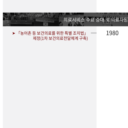
의료서비스 수요 증대 및 의료자원
1980
➤ 「농어촌 등 보건의료를 위한 특별 조치법」
제정(1차 보건의료전달체계 구축)