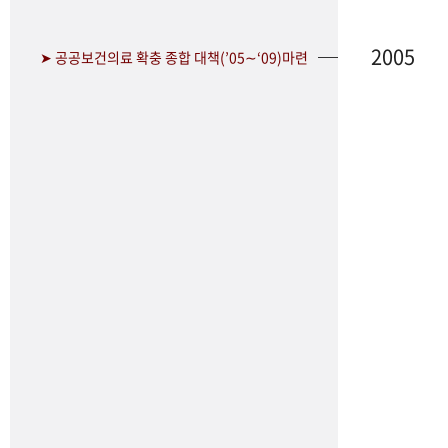
2005
➤ 공공보건의료 확충 종합 대책(’05∼‘09)마련