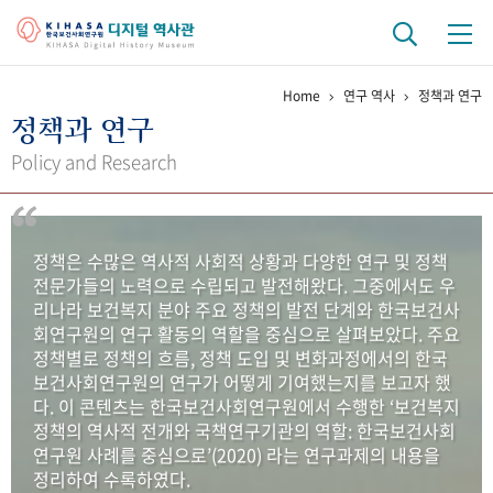
Home
연구 역사
정책과 연구
기관 역사
정책과 연구
걸어온 길
기관 변천사
역대 기관장
연구원 사람들
Policy and Research
연구 역사
정책과 연구
키워드로 보는 연구 역사
연구자들
정책은 수많은 역사적 사회적 상황과 다양한 연구 및 정책
간행물 변천사
전문가들의 노력으로 수립되고 발전해왔다. 그중에서도 우
리나라 보건복지 분야 주요 정책의 발전 단계와 한국보건사
회연구원의 연구 활동의 역할을 중심으로 살펴보았다. 주요
기록물 아카이브
정책별로 정책의 흐름, 정책 도입 및 변화과정에서의 한국
보건사회연구원의 연구가 어떻게 기여했는지를 보고자 했
사진 아카이브
문서 기록물
행정박물
영상 기록물
다. 이 콘텐츠는 한국보건사회연구원에서 수행한 ‘보건복지
정책의 역사적 전개와 국책연구기관의 역할: 한국보건사회
연구원 사례를 중심으로’(2020) 라는 연구과제의 내용을
+1
50
주년 기념
정리하여 수록하였다.