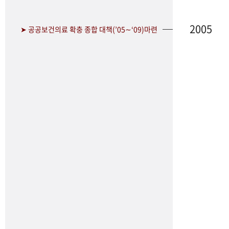
2005
➤ 공공보건의료 확충 종합 대책(’05∼‘09)마련