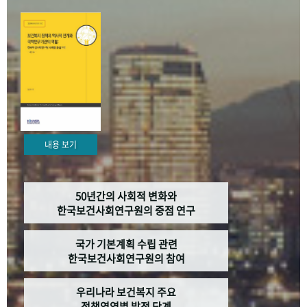
+1
성과 50선
숫자로 보는 50년
50
주년 광장
세계와 함께 한 KIHASA
VR 역사관
내용 보기
50년간의 사회적 변화와
한국보건사회연구원의 중점 연구
국가 기본계획 수립 관련
한국보건사회연구원의 참여
우리나라 보건복지 주요
정책영역별 발전 단계