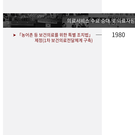
의료서비스 수요 증대 및 의료자원
1980
➤ 「농어촌 등 보건의료를 위한 특별 조치법」
제정(1차 보건의료전달체계 구축)