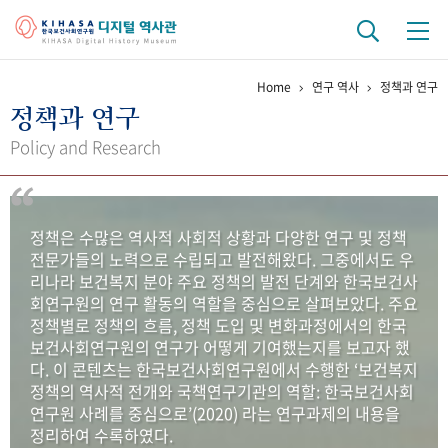
Home
연구 역사
정책과 연구
기관 역사
정책과 연구
걸어온 길
기관 변천사
역대 기관장
연구원 사람들
Policy and Research
연구 역사
정책과 연구
키워드로 보는 연구 역사
연구자들
정책은 수많은 역사적 사회적 상황과 다양한 연구 및 정책
간행물 변천사
전문가들의 노력으로 수립되고 발전해왔다. 그중에서도 우
리나라 보건복지 분야 주요 정책의 발전 단계와 한국보건사
회연구원의 연구 활동의 역할을 중심으로 살펴보았다. 주요
기록물 아카이브
정책별로 정책의 흐름, 정책 도입 및 변화과정에서의 한국
보건사회연구원의 연구가 어떻게 기여했는지를 보고자 했
사진 아카이브
문서 기록물
행정박물
영상 기록물
다. 이 콘텐츠는 한국보건사회연구원에서 수행한 ‘보건복지
정책의 역사적 전개와 국책연구기관의 역할: 한국보건사회
연구원 사례를 중심으로’(2020) 라는 연구과제의 내용을
+1
50
주년 기념
정리하여 수록하였다.