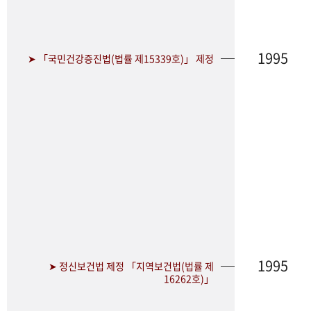
1995
➤ 「국민건강증진법(법률 제15339호)」 제정
1995
➤ 정신보건법 제정 「지역보건법(법률 제
16262호)」