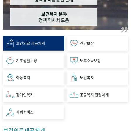
보건복지 분야
정책 역사서 모음
보건의료 제공체계
건강보장
기초생활보장
노후소득보장
아동복지
노인복지
장애인복지
공공복지 전달체계
사회서비스
보건의료제공체계