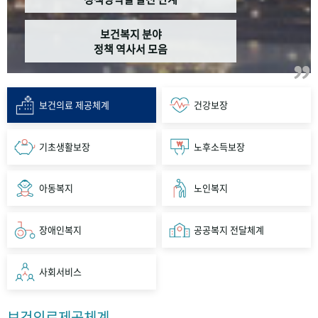
보건복지 분야
정책 역사서 모음
보건의료 제공체계
건강보장
기초생활보장
노후소득보장
아동복지
노인복지
장애인복지
공공복지 전달체계
사회서비스
보건의료제공체계