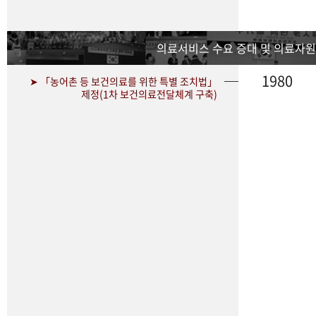
의료서비스 수요 증대 및 의료자원
1980
➤ 「농어촌 등 보건의료를 위한 특별 조치법」
제정(1차 보건의료전달체계 구축)