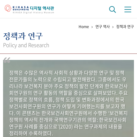
Home
연구 역사
정책과 연구
기관 역사
정책과 연구
걸어온 길
기관 변천사
역대 기관장
연구원 사람들
Policy and Research
연구 역사
정책과 연구
키워드로 보는 연구 역사
연구자들
정책은 수많은 역사적 사회적 상황과 다양한 연구 및 정책
간행물 변천사
전문가들의 노력으로 수립되고 발전해왔다. 그중에서도 우
리나라 보건복지 분야 주요 정책의 발전 단계와 한국보건사
회연구원의 연구 활동의 역할을 중심으로 살펴보았다. 주요
기록물 아카이브
정책별로 정책의 흐름, 정책 도입 및 변화과정에서의 한국
보건사회연구원의 연구가 어떻게 기여했는지를 보고자 했
사진 아카이브
문서 기록물
행정박물
영상 기록물
다. 이 콘텐츠는 한국보건사회연구원에서 수행한 ‘보건복지
정책의 역사적 전개와 국책연구기관의 역할: 한국보건사회
연구원 사례를 중심으로’(2020) 라는 연구과제의 내용을
+1
50
주년 기념
정리하여 수록하였다.