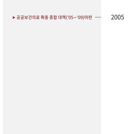
2005
➤ 공공보건의료 확충 종합 대책(’05∼‘09)마련