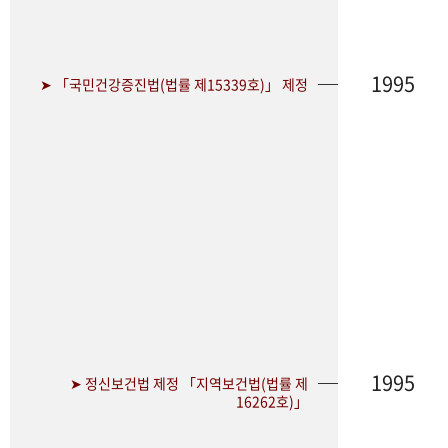
1995
➤ 「국민건강증진법(법률 제15339호)」 제정
1995
➤ 정신보건법 제정 「지역보건법(법률 제
16262호)」