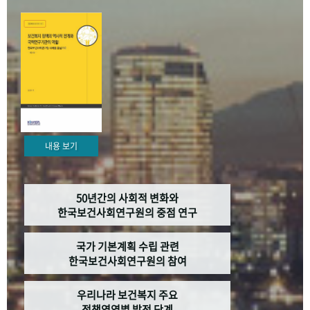
+1
성과 50선
숫자로 보는 50년
50
주년 광장
세계와 함께 한 KIHASA
VR 역사관
내용 보기
50년간의 사회적 변화와
한국보건사회연구원의 중점 연구
국가 기본계획 수립 관련
한국보건사회연구원의 참여
우리나라 보건복지 주요
정책영역별 발전 단계